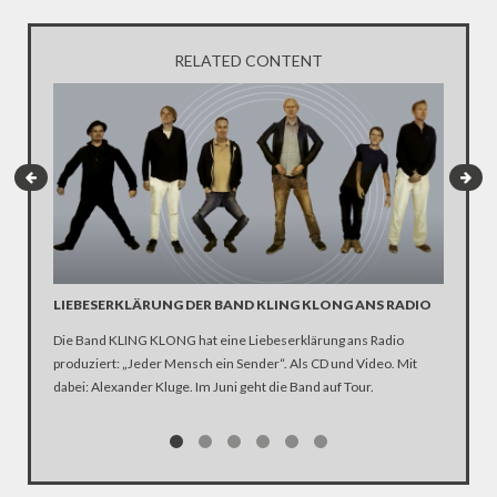
RELATED CONTENT
LIEBESERKLÄRUNG DER BAND KLING KLONG ANS RADIO
"WIR B
ANHÄN
Die Band KLING KLONG hat eine Liebeserklärung ans Radio
produziert: „Jeder Mensch ein Sender“. Als CD und Video. Mit
In der D
dabei: Alexander Kluge. Im Juni geht die Band auf Tour.
Katastro
über die
Notwendi
gewinne