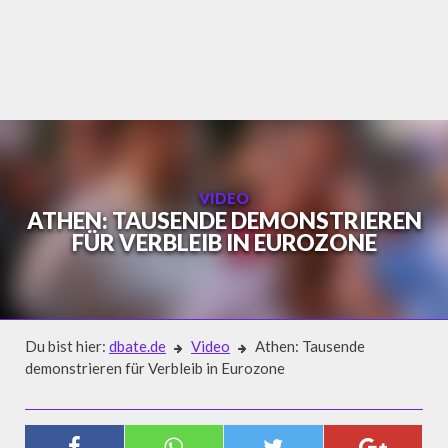
Skip
to
content
VIDEO
ATHEN: TAUSENDE DEMONSTRIEREN
FÜR VERBLEIB IN EUROZONE
Du bist hier:
dbate.de
Video
Athen: Tausende
demonstrieren für Verbleib in Eurozone
Video
ATHEN: TAUSENDE