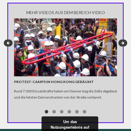
MEHR VIDEOS AUS DEM BEREICH VIDEO
"WORLD
PROTEST-CAMPS IN HONG KONG GERÄUMT
In Berlin
Rund 7.000 Einsatzkräfte haben am Donnerstag die Zelte abgebaut
– in Bol
und die letzten Demonstranten von der Straße verbannt.
mehr als
Crossmed
den Berl
Um das
Nutzungserlebnis auf