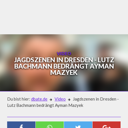
Skip
to
content
VIDEO
JAGDSZENEN IN DRESDEN - LUTZ
BACHMANN BEDRÄNGT AYMAN
MAZYEK
Du bist hier:
dbate.de
Video
Jagdszenen in Dresden -
Lutz Bachmann bedrängt Ayman Mazyek
Video
JAGDSZENEN IN DRESDEN - LUTZ