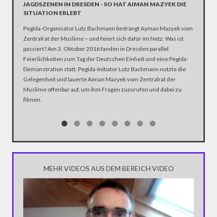
JAGDSZENEN IN DRESDEN - SO HAT AIMAN MAZYEK DIE
PEGIDA
SITUATION ERLEBT
Erst nach
Pegida-Organisator Lutz Bachmann bedrängt Ayman Mazyek vom
seine he
Zentralrat der Muslime – und feiert sich dafür im Netz. Was ist
Lutz Bac
passiert? Am 3. Oktober 2016 fanden in Dresden parallel
stellen,
Feierlichkeiten zum Tag der Deutschen Einheit und eine Pegida-
eingegri
Demonstration statt. Pegida-Initiator Lutz Bachmann nutzte die
von der 
Gelegenheit und lauerte Aiman Mazyek vom Zentralrat der
Verdacht
Muslime offenbar auf, um ihm Fragen zuzurufen und dabei zu
Pirinçci 
filmen.
MEHR VIDEOS AUS DEM BEREICH VIDEO
HELMUT