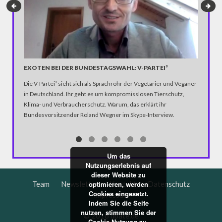
Helmut Di
Mächtige
die mörd
Schicker
damit 19
EXOTEN BEI DER BUNDESTAGSWAHL: V-PARTEI³
Kategori
Drehbuch
Die V-Partei³ sieht sich als Sprachrohr der Vegetarier und Veganer
in Deutschland. Ihr geht es um kompromisslosen Tierschutz,
Klima- und Verbraucherschutz. Warum, das erklärt ihr
Bundesvorsitzender Roland Wegner im Skype-Interview.
Um das
Nutzungserlebnis auf
dieser Website zu
Team
Newsletter
Kontakt
Datenschutz
optimieren, werden
Cookies eingesetzt.
Impressum
Indem Sie die Seite
nutzen, stimmen Sie der
© 2016 dbate.de
Cookie-Nutzung zu.