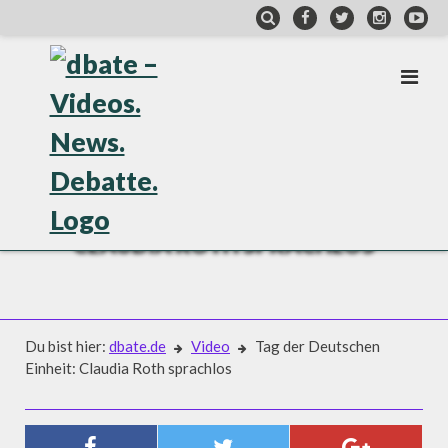
Skip
to
content
VIDEO
TAG DER DEUTSCHEN EINHEIT:
CLAUDIA ROTH SPRACHLOS
Du bist hier:
dbate.de
Video
Tag der Deutschen
Einheit: Claudia Roth sprachlos
Video
TAG DER DEUTSCHEN EINHEIT: