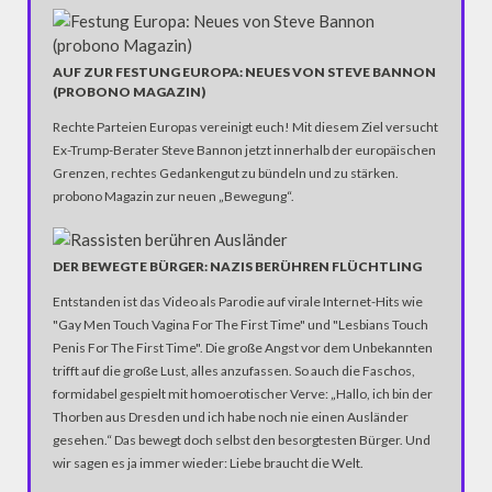
AUF ZUR FESTUNG EUROPA: NEUES VON STEVE BANNON
(PROBONO MAGAZIN)
Rechte Parteien Europas vereinigt euch! Mit diesem Ziel versucht
Ex-Trump-Berater Steve Bannon jetzt innerhalb der europäischen
Grenzen, rechtes Gedankengut zu bündeln und zu stärken.
probono Magazin zur neuen „Bewegung“.
DER BEWEGTE BÜRGER: NAZIS BERÜHREN FLÜCHTLING
Entstanden ist das Video als Parodie auf virale Internet-Hits wie
"Gay Men Touch Vagina For The First Time" und "Lesbians Touch
Penis For The First Time". Die große Angst vor dem Unbekannten
trifft auf die große Lust, alles anzufassen. So auch die Faschos,
formidabel gespielt mit homoerotischer Verve: „Hallo, ich bin der
Thorben aus Dresden und ich habe noch nie einen Ausländer
gesehen.“ Das bewegt doch selbst den besorgtesten Bürger. Und
wir sagen es ja immer wieder: Liebe braucht die Welt.