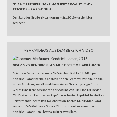
"DIE NOTREGIERUNG - UNGELIEBTE KOALITION" -
TEASER ZUR ARD-DOKU
Der Start der Großen Koalition im März 2018 war denkbar
schlecht.
MEHR VIDEOS AUS DEM BEREICH VIDEO
GRAMMYS: KENDRICK LAMAR IST DER TOP-ABRÄUMER
Er ist zweifelsohne der neue "König des Hip-Hop". US-Rapper
Kendrick Lamar hat bei der diesjährigen Grammy-Verleihung alle
in den Schatten gestellt und die meisten Grammys abgeräumt.
Gleich fünf Trophäen konnte der Zögling von Hip-Hop-Milliardär
"Dr. Dre" einsacken: bestes Rap-Album, bester Rap-Titel, beste Rap-
Performance, beste Rap-Kollaboration, bestes Musikvideo. Und
sogar das Weiße Haus - Barack Obama ist ein bekennender
Kendrick Lamar-Fan - hat via Twitter gratuliert.