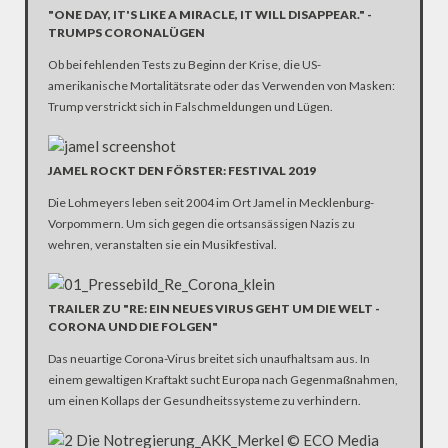
"ONE DAY, IT'S LIKE A MIRACLE, IT WILL DISAPPEAR." -
TRUMPS CORONALÜGEN
Ob bei fehlenden Tests zu Beginn der Krise, die US-
amerikanische Mortalitätsrate oder das Verwenden von Masken:
Trump verstrickt sich in Falschmeldungen und Lügen.
JAMEL ROCKT DEN FÖRSTER: FESTIVAL 2019
Die Lohmeyers leben seit 2004 im Ort Jamel in Mecklenburg-
Vorpommern. Um sich gegen die ortsansässigen Nazis zu
wehren, veranstalten sie ein Musikfestival.
TRAILER ZU "RE: EIN NEUES VIRUS GEHT UM DIE WELT -
CORONA UND DIE FOLGEN"
Das neuartige Corona-Virus breitet sich unaufhaltsam aus. In
einem gewaltigen Kraftakt sucht Europa nach Gegenmaßnahmen,
um einen Kollaps der Gesundheitssysteme zu verhindern.