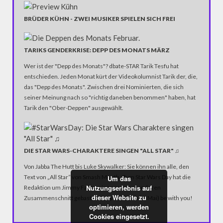
BRÜDER KÜHN - ZWEI MUSIKER SPIELEN SICH FREI
TARIKS GENDERKRISE: DEPP DES MONATS MÄRZ
Wer ist der "Depp des Monats"? dbate-STAR Tarik Tesfu hat
entschieden. Jeden Monat kürt der Videokolumnist Tarik der, die,
das "Depp des Monats". Zwischen drei Nominierten, die sich
seiner Meinung nach so "richtig daneben benommen" haben, hat
Tarik den "Ober-Deppen" ausgewählt.
DIE STAR WARS-CHARAKTERE SINGEN "ALL STAR" ♫
Von Jabba The Hutt bis Luke Skywalker: Sie können ihn alle, den
Text von „All Star“ von Smash Mouth. Zum Star Wars Day hat die
Um das
Nutzungserlebnis auf
Redaktion um Jimmy Fallon einen ganz besonderen
dieser Website zu
Zusammenschnitt gebastelt. May the Forth (4. Mai) be with you!
optimieren, werden
Cookies eingesetzt.