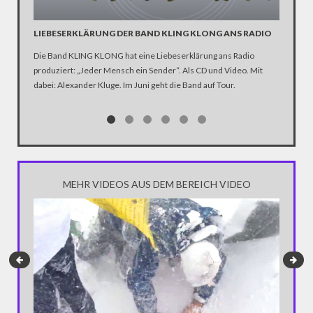
LIEBESERKLÄRUNG DER BAND KLING KLONG ANS RADIO
"WIR B
ANHÄN
Die Band KLING KLONG hat eine Liebeserklärung ans Radio
produziert: „Jeder Mensch ein Sender“. Als CD und Video. Mit
In der D
dabei: Alexander Kluge. Im Juni geht die Band auf Tour.
Katastro
über die
Notwendi
gewinne
MEHR VIDEOS AUS DEM BEREICH VIDEO