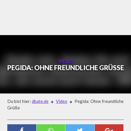
Skip
to
content
VIDEO
PEGIDA: OHNE FREUNDLICHE GRÜSSE
Du bist hier:
dbate.de
Video
Pegida: Ohne freundliche
Grüße
Video
PEGIDA: OHNE FREUNDLICHE