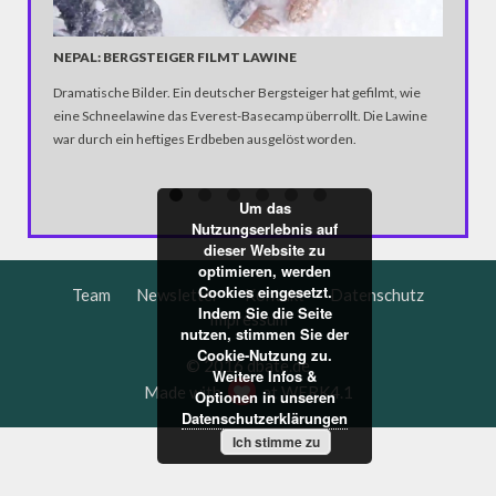
NEPAL: BERGSTEIGER FILMT LAWINE
GRAMMY
Dramatische Bilder. Ein deutscher Bergsteiger hat gefilmt, wie
Als erste
eine Schneelawine das Everest-Basecamp überrollt. Die Lawine
angeseh
war durch ein heftiges Erdbeben ausgelöst worden.
bekommen
Jahres g
Kendrick
Um das
Nutzungserlebnis auf
dieser Website zu
optimieren, werden
Cookies eingesetzt.
Team
Newsletter
Kontakt
Datenschutz
Indem Sie die Seite
Impressum
nutzen, stimmen Sie der
Cookie-Nutzung zu.
© 2016 dbate.de
Weitere Infos &
Made with
at
WERK4.1
Optionen in unseren
Datenschutzerklärungen
Ich stimme zu