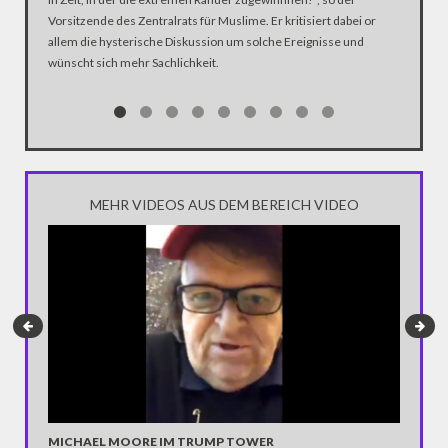
eingegri
Vorsitzende des Zentralrats für Muslime. Er kritisiert dabei or
von der 
allem die hysterische Diskussion um solche Ereignisse und
Verdacht
wünscht sich mehr Sachlichkeit.
Pirinçci 
MEHR VIDEOS AUS DEM BEREICH VIDEO
MICHAEL MOORE IM TRUMP TOWER
TARIKS