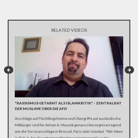
RELATED VIDEOS
"RASSISMUS GETARNT ALS ISLAMKRITIK" - ZENTRALRAT
PEGIDA
DER MUSLIME ÜBER DIE AFD
Erst nach
Anschläge auf Flüchtlingsheime und Übergriffe auf ausländische
seine he
Mitbürger sind für Aiman A. Mazyek genauso besorgniserregend
Lutz Bac
wie die Terroranschläge in Brüssel, Paris oder Istanbul. "Wir leben
stellen,
in Zeit, in der die extremen Ränder zugewinnnen!", so der