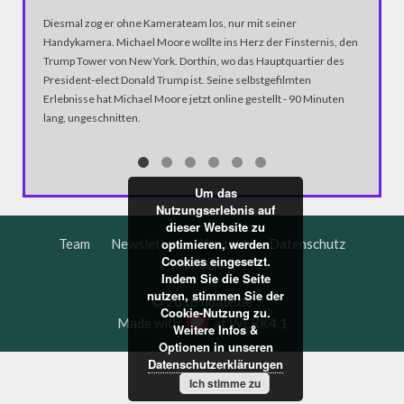
SCHABE
Diesmal zog er ohne Kamerateam los, nur mit seiner
dbate-ST
Handykamera. Michael Moore wollte ins Herz der Finsternis, den
über #re
Trump Tower von New York. Dorthin, wo das Hauptquartier des
Papis un
President-elect Donald Trump ist. Seine selbstgefilmten
Erlebnisse hat Michael Moore jetzt online gestellt - 90 Minuten
lang, ungeschnitten.
Um das
Nutzungserlebnis auf
dieser Website zu
optimieren, werden
Team
Newsletter
Kontakt
Datenschutz
Cookies eingesetzt.
Impressum
Indem Sie die Seite
nutzen, stimmen Sie der
© 2016 dbate.de
Cookie-Nutzung zu.
Made with
at
WERK4.1
Weitere Infos &
Optionen in unseren
Datenschutzerklärungen
Ich stimme zu