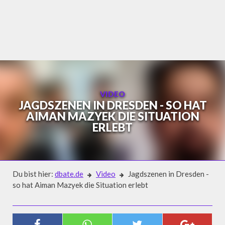
Skip
to
content
VIDEO
JAGDSZENEN IN DRESDEN - SO HAT
AIMAN MAZYEK DIE SITUATION
ERLEBT
Du bist hier:
dbate.de
Video
Jagdszenen in Dresden -
so hat Aiman Mazyek die Situation erlebt
Video
JAGDSZENEN IN DRESDEN - SO