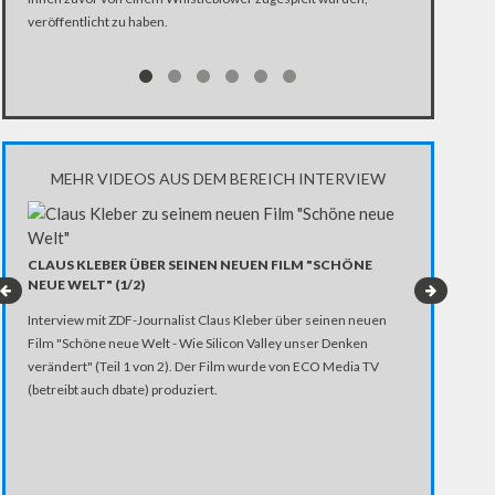
veröffentlicht zu haben.
MEHR VIDEOS AUS DEM BEREICH INTERVIEW
INTERVIEW 
CLAUS KLEBER ÜBER SEINEN NEUEN FILM "SCHÖNE
Ajay Bhutoria 
NEUE WELT" (1/2)
Veranstaltunge
Interview mit ZDF-Journalist Claus Kleber über seinen neuen
regelmäßigen 
Film "Schöne neue Welt - Wie Silicon Valley unser Denken
verändert" (Teil 1 von 2). Der Film wurde von ECO Media TV
(betreibt auch dbate) produziert.