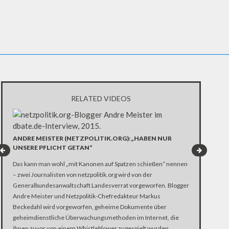
RELATED VIDEOS
MARKUS BEC
KRITISCHE 
ANDRE MEISTER (NETZPOLITIK.ORG): „HABEN NUR
UNSERE PFLICHT GETAN“
Gegen Markus 
netzpolitik.or
Das kann man wohl „mit Kanonen auf Spatzen schießen“ nennen
Vorwurf: Die V
– zwei Journalisten von netzpolitik.org wird von der
Dokumente. Ei
Generalbundesanwaltschaft Landesverrat vorgeworfen. Blogger
Angeklagten:
Andre Meister und Netzpolitik-Chefredakteur Markus
Beckedahl wird vorgeworfen, geheime Dokumente über
geheimdienstliche Überwachungsmethoden im Internet, die
ihnen zuvor von einem Whistleblower zugespielt wurden,