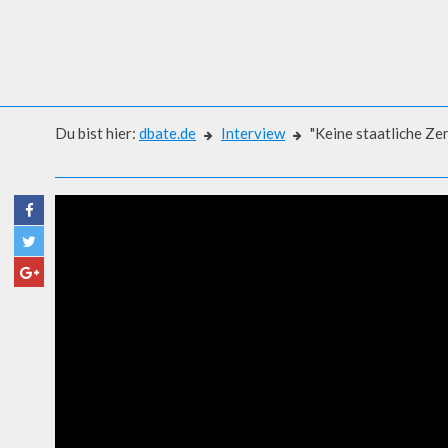
Du bist hier:
dbate.de
Interview
"Keine staatliche Ze
Interview
"KEINE STAATLICHE ZENSUR
BECKEDAHL (NETZPOLITIK.O