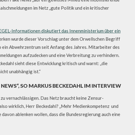
alschmeldungen im Netz „gute Politik und ein kritischer
EGEL-Informationen diskutiert das Innenministerium über ein
werken wurde dieser Vorschlag unter dem Orwellschen Begriff
so ein Abwehrzentrum seit Anfang des Jahres. Mitarbeiter des
hmeldungen aufzudecken und eine Verbreitung zu verhindern.
edahl sieht diese Entwicklung kritisch und warnt: „die
icht unabhängig ist.“
NEWS“, SO MARKUS BECKEDAHL IM INTERVIEW
 zu vernachlässigen. Das Netz braucht keine Zensur-
t also wirklich, Herr Beckedahl? „Mehr Medienkompetenz und
ie davon ablenken wollen, dass die Bundesregierung auch eine