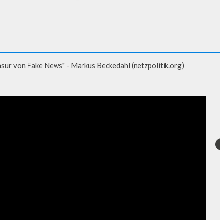
nsur von Fake News" - Markus Beckedahl (netzpolitik.org)
 VON FAKE NEWS" - MARKUS
RG)