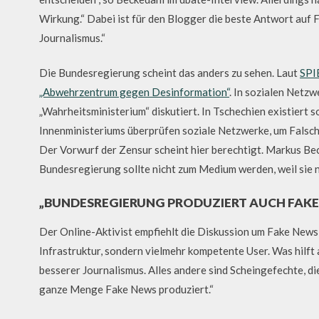
Wirkung.“ Dabei ist für den Blogger die beste Antwort auf F
Journalismus.“
Die Bundesregierung scheint das anders zu sehen. Laut
SPI
„Abwehrzentrum gegen Desinformation“
. In sozialen Netz
„Wahrheitsministerium“ diskutiert. In Tschechien existiert 
Innenministeriums überprüfen soziale Netzwerke, um Falsc
Der Vorwurf der Zensur scheint hier berechtigt. Markus Beck
Bundesregierung sollte nicht zum Medium werden, weil sie n
„BUNDESREGIERUNG PRODUZIERT AUCH FAKE 
Der Online-Aktivist empfiehlt die Diskussion um Fake News
Infrastruktur, sondern vielmehr kompetente User. Was hilf
besserer Journalismus. Alles andere sind Scheingefechte, d
ganze Menge Fake News produziert.“