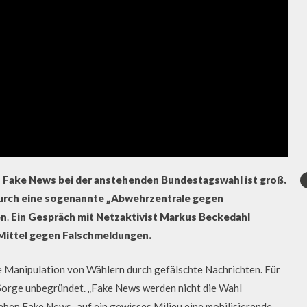
ch Fake News bei der anstehenden Bundestagswahl ist groß.
 durch eine sogenannte „Abwehrzentrale gegen
en
.
Ein Gespräch mit Netzaktivist Markus Beckedahl
 Mittel gegen Falschmeldungen.
te Manipulation von Wählern durch gefälschte Nachrichten. Für
e Sorge unbegründet. „Fake News werden nicht die Wahl
haben Fake News „auf ein gewisses Milieu eine mobilisierende