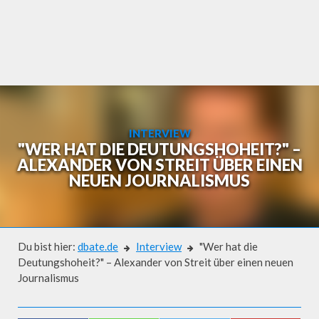
Skip
to
content
INTERVIEW
"WER HAT DIE DEUTUNGSHOHEIT?" –
ALEXANDER VON STREIT ÜBER EINEN
NEUEN JOURNALISMUS
Du bist hier:
dbate.de
Interview
"Wer hat die
Deutungshoheit?" – Alexander von Streit über einen neuen
Journalismus
Interview