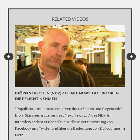
RELATED VIDEOS
BJÖRN STASCHEN (NDR) ZU FAKE NEWS: FACEBOOK IN
SOZIAL
DIE PFLICHT NEHMEN
VOM #V
"Populismus muss man entlarven durch Fakten und Gegenrede".
Du bist, 
Björn Staschen ist Leiter des „Next News Lab“ des NDR. Im
dass die
Interview spricht er über die inhaltliche Verantwortung von
sind. Ver
Facebook und Twitter und über die Bedeutung von Zivilcourage im
wahlents
Netz.
amerikan