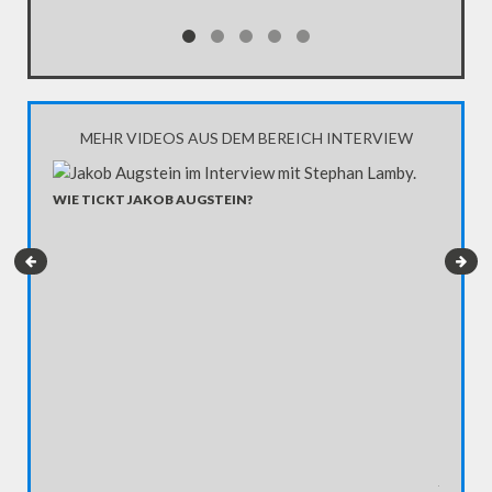
Segen fü
MEHR VIDEOS AUS DEM BEREICH INTERVIEW
WIE TICKT JAKOB AUGSTEIN?
HELMUT
Vier Tag
und Geda
jeden Ta