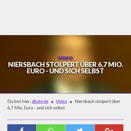
Skip
to
content
VIDEO
NIERSBACH STOLPERT ÜBER 6,7 MIO.
EURO - UND SICH SELBST
Du bist hier:
dbate.de
Video
Niersbach stolpert über
6,7 Mio. Euro - und sich selbst
Video
NIERSBACH STOLPERT ÜBER 6,7