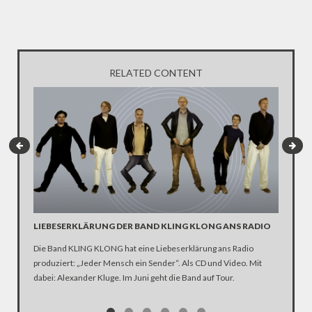
RELATED CONTENT
LIEBESERKLÄRUNG DER BAND KLING KLONG ANS RADIO
"WIR B
ANHÄN
Die Band KLING KLONG hat eine Liebeserklärung ans Radio
produziert: „Jeder Mensch ein Sender“. Als CD und Video. Mit
In der D
dabei: Alexander Kluge. Im Juni geht die Band auf Tour.
Katastro
über die
Notwendi