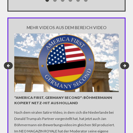
gewinne
MEHR VIDEOS AUS DEM BEREICH VIDEO
"AMERICA FIRST, GERMANY SECOND": BÖHMERMANN
US-WAH
KOPIERT NETZ-HIT AUS HOLLAND
GEHEIM
Nach dem viralen Satire-Video, in dem sich die Niederlande bei
In einem
Donald Trump als Partner vorgestellt hat, hat jetzt auch Jan
der russ
Böhmermann ein Bewerbungsvideo im gleichen Stil produziert.
zurück, 
Im NEO MAGAZIN ROYALE hat der Moderator seine eigene
Er vermu