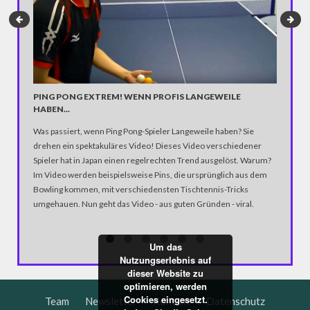
DAILY 
PING PONG EXTREM! WENN PROFIS LANGEWEILE
Verzettel
HABEN...
Pressesp
Was passiert, wenn Ping Pong-Spieler Langeweile haben? Sie
fährt er
drehen ein spektakuläres Video! Dieses Video verschiedener
ihnen un
Spieler hat in Japan einen regelrechten Trend ausgelöst. Warum?
herausge
Im Video werden beispielsweise Pins, die ursprünglich aus dem
Kindergä
Bowling kommen, mit verschiedensten Tischtennis-Tricks
umgehauen. Nun geht das Video - aus guten Gründen - viral.
Um das
Nutzungserlebnis auf
dieser Website zu
optimieren, werden
Cookies eingesetzt.
Team
Newsletter
Kontakt
Datenschutz