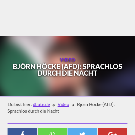
Skip
to
content
VIDEO
BJÖRN HÖCKE (AFD): SPRACHLOS
DURCH DIE NACHT
Du bist hier:
dbate.de
Video
Björn Höcke (AfD):
Sprachlos durch die Nacht
Video
BJÖRN HÖCKE (AFD): SPRACHLOS