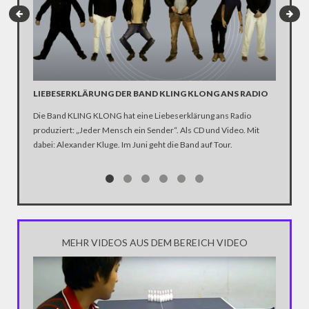
LIEBESERKLÄRUNG DER BAND KLING KLONG ANS RADIO
"WIR B
ANHÄN
Die Band KLING KLONG hat eine Liebeserklärung ans Radio
produziert: „Jeder Mensch ein Sender“. Als CD und Video. Mit
In der D
dabei: Alexander Kluge. Im Juni geht die Band auf Tour.
Katastro
über die
Notwendi
gewinne
MEHR VIDEOS AUS DEM BEREICH VIDEO