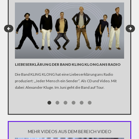
LIEBESERKLÄRUNG DER BAND KLING KLONG ANS RADIO
"WIR B
ANHÄN
Die Band KLING KLONG hat eine Liebeserklärung ans Radio
produziert: „Jeder Mensch ein Sender“. Als CD und Video. Mit
In der D
dabei: Alexander Kluge. Im Juni geht die Band auf Tour.
Katastro
über die
Notwendi
gewinne
MEHR VIDEOS AUS DEM BEREICH VIDEO