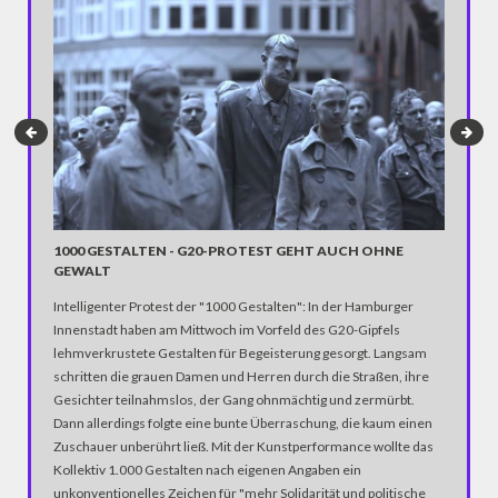
NEPAL:
1000 GESTALTEN - G20-PROTEST GEHT AUCH OHNE
GEWALT
Dramatis
eine Sch
Intelligenter Protest der "1000 Gestalten": In der Hamburger
war durc
Innenstadt haben am Mittwoch im Vorfeld des G20-Gipfels
lehmverkrustete Gestalten für Begeisterung gesorgt. Langsam
schritten die grauen Damen und Herren durch die Straßen, ihre
Gesichter teilnahmslos, der Gang ohnmächtig und zermürbt.
Dann allerdings folgte eine bunte Überraschung, die kaum einen
Zuschauer unberührt ließ. Mit der Kunstperformance wollte das
Kollektiv 1.000 Gestalten nach eigenen Angaben ein
unkonventionelles Zeichen für "mehr Solidarität und politische