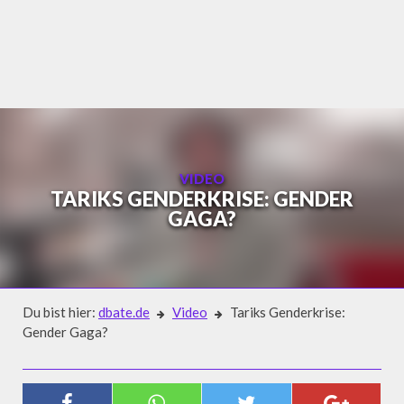
Skip
to
content
VIDEO
TARIKS GENDERKRISE: GENDER
GAGA?
Du bist hier:
dbate.de
Video
Tariks Genderkrise:
Gender Gaga?
Video
TARIKS GENDERKRISE: GENDER