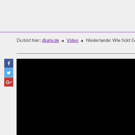
Du bist hier:
dbate.de
Video
Niederlande: Wie tickt G
Video
NIEDERLANDE: WIE TICKT G