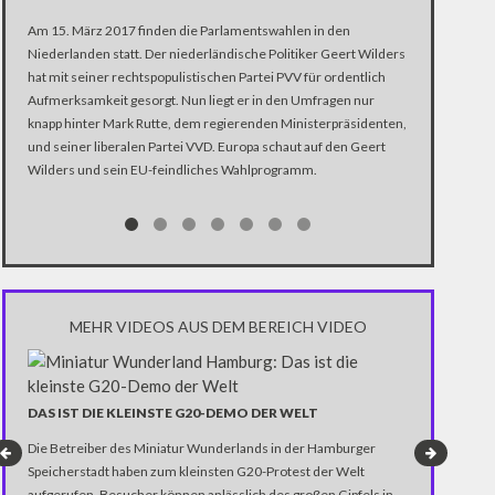
Sie haben sich
Am 15. März 2017 finden die Parlamentswahlen in den
Rechtspopulis
Niederlanden statt. Der niederländische Politiker Geert Wilders
dem Treffen d
hat mit seiner rechtspopulistischen Partei PVV für ordentlich
Pen, dem nied
Aufmerksamkeit gesorgt. Nun liegt er in den Umfragen nur
und der deuts
knapp hinter Mark Rutte, dem regierenden Ministerpräsidenten,
die Redner sch
und seiner liberalen Partei VVD. Europa schaut auf den Geert
eine Katastrop
Wilders und sein EU-feindliches Wahlprogramm.
super.
MEHR VIDEOS AUS DEM BEREICH VIDEO
DAS IST DIE KLEINSTE G20-DEMO DER WELT
TÜRKEI-REF
| CEMCORDE
Die Betreiber des Miniatur Wunderlands in der Hamburger
"JA" (evet) ode
Speicherstadt haben zum kleinsten G20-Protest der Welt
Einführung ein
aufgerufen. Besucher können anlässlich des großen Gipfels in