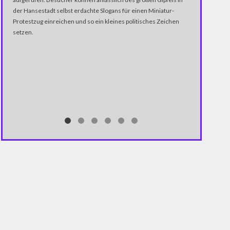
der Spitze ab.
der Hansestadt selbst erdachte Slogans für einen Miniatur-
Abstimmung au
Protestzug einreichen und so ein kleines politisches Zeichen
Erdogan. Parte
setzen.
nahezu jeden 
"Cemcorder" ri
Wahlberechtig