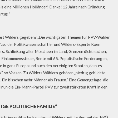
 als eine Millionen Holländer! Danke! 12 Jahre nach Gründung
rtig!“
ert Wilders gegeben? „Die wichtigsten Themen für PVV-Wähler
t“, so der Politikwissenschaftler und Wilders-Experte Koen
s: Schließung aller Moscheen im Land, Grenzen dichtmachen,
r Einkommenssteuer, Rente mit 65. Populistische Forderungen,
ie in ganz Europa und auch den Vereinigten Staaten, dass es
tik“, so Vossen. Zu Wilders Wählern gehören „niedrig gebildete
t. Ein bisschen mehr Männer als Frauen.“ Eine Gemengelage, die
 nun die Ein-Mann-Partei PVV zur zweitstärksten Kraft in den
TIGE POLITISCHE FAMILIE“
ächtige politische Familie mit Wilders, mit Le Pen, mit der FPÖ,