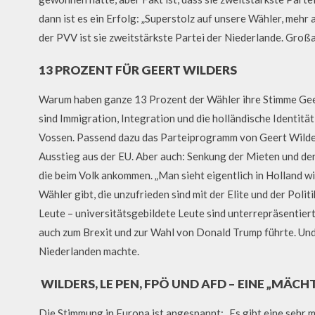
dann ist es ein Erfolg: „Superstolz auf unsere Wähler, mehr
der PVV ist sie zweitstärkste Partei der Niederlande. Großa
13 PROZENT FÜR GEERT WILDERS
Warum haben ganze 13 Prozent der Wähler ihre Stimme Ge
sind Immigration, Integration und die holländische Identitä
Vossen. Passend dazu das Parteiprogramm von Geert Wilder
Ausstieg aus der EU. Aber auch: Senkung der Mieten und de
die beim Volk ankommen. „Man sieht eigentlich in Holland w
Wähler gibt, die unzufrieden sind mit der Elite und der Poli
Leute – universitätsgebildete Leute sind unterrepräsentier
auch zum Brexit und zur Wahl von Donald Trump führte. Und
Niederlanden machte.
WILDERS, LE PEN, FPÖ UND AFD – EINE „MÄCH
Die Stimmung in Europa ist angespannt: „Es gibt eine sehr m