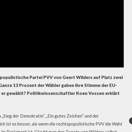
spopulistische Partei PVV von Geert Wilders auf Platz zwei
Ganze 13 Prozent der Wähler gaben ihre Stimme der EU-
 er gewählt? Politikwissenschaftler Koen Vossen erklärt
„Sieg der Demokratie“, „Ein gutes Zeichen“ und der
ich ist es besser, als wenn die rechtspopulistische PVV die Wahl
i im Parlament ist. Glaubt man den Tweets von Wilders selbst,