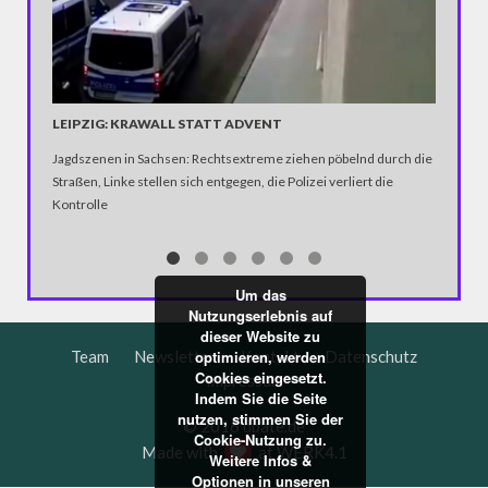
PING P
HABEN..
LEIPZIG: KRAWALL STATT ADVENT
Was pass
drehen e
Jagdszenen in Sachsen: Rechtsextreme ziehen pöbelnd durch die
Spieler 
Straßen, Linke stellen sich entgegen, die Polizei verliert die
Im Video
Kontrolle
Bowling 
umgehaue
Um das
Nutzungserlebnis auf
dieser Website zu
Team
Newsletter
Kontakt
Datenschutz
optimieren, werden
Cookies eingesetzt.
Impressum
Indem Sie die Seite
nutzen, stimmen Sie der
© 2016 dbate.de
Cookie-Nutzung zu.
Made with
at
WERK4.1
Weitere Infos &
Optionen in unseren