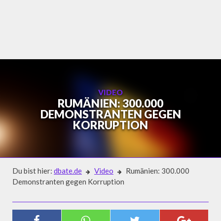
Skip
to
content
VIDEO
RUMÄNIEN: 300.000
DEMONSTRANTEN GEGEN
KORRUPTION
Du bist hier:
dbate.de
Video
Rumänien: 300.000
Demonstranten gegen Korruption
Video
RUMÄNIEN: 300.000