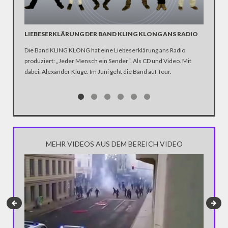
LIEBESERKLÄRUNG DER BAND KLING KLONG ANS RADIO
"WIR B
ANHÄN
Die Band KLING KLONG hat eine Liebeserklärung ans Radio
produziert: „Jeder Mensch ein Sender“. Als CD und Video. Mit
In der D
dabei: Alexander Kluge. Im Juni geht die Band auf Tour.
Katastro
über die
Notwendi
gewinne
MEHR VIDEOS AUS DEM BEREICH VIDEO