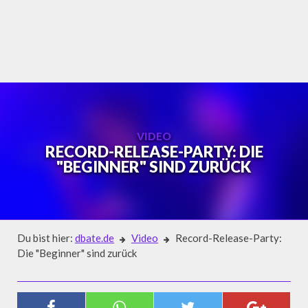
Skip
to
content
VIDEO
RECORD-RELEASE-PARTY: DIE
"BEGINNER" SIND ZURÜCK
Du bist hier:
dbate.de
Video
Record-Release-Party:
Die "Beginner" sind zurück
Video
RECORD-RELEASE-PARTY: DIE