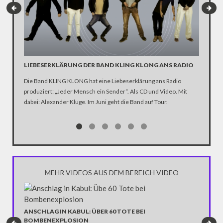
LIEBESERKLÄRUNG DER BAND KLING KLONG ANS RADIO
"WIR B
ANHÄN
Die Band KLING KLONG hat eine Liebeserklärung ans Radio
produziert: „Jeder Mensch ein Sender“. Als CD und Video. Mit
In der D
dabei: Alexander Kluge. Im Juni geht die Band auf Tour.
Katastro
über die
Notwendi
gewinne
MEHR VIDEOS AUS DEM BEREICH VIDEO
GRAB U
WAHL
ANSCHLAG IN KABUL: ÜBER 60 TOTE BEI
BOMBENEXPLOSION