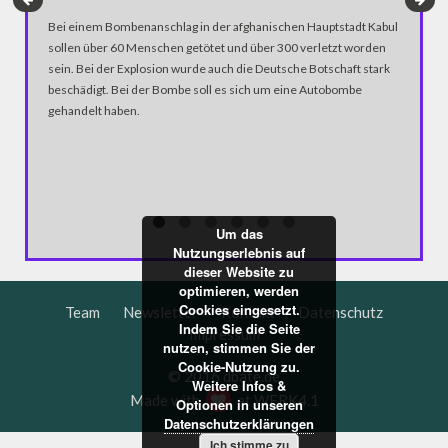
Wir hätt
würdigt 
Bei einem Bombenanschlag in der afghanischen Hauptstadt Kabul
einem wi
sollen über 60 Menschen getötet und über 300 verletzt worden
ist das 
sein. Bei der Explosion wurde auch die Deutsche Botschaft stark
beschädigt. Bei der Bombe soll es sich um eine Autobombe
gehandelt haben.
Um das
Nutzungserlebnis auf
dieser Website zu
optimieren, werden
Cookies eingesetzt.
Team
Newsletter
Kontakt
Datenschutz
Indem Sie die Seite
Impressum
nutzen, stimmen Sie der
Cookie-Nutzung zu.
© 2016 dbate.de
Weitere Infos &
Made with
at
WERK4.1
Optionen in unseren
Datenschutzerklärungen
Ich stimme zu