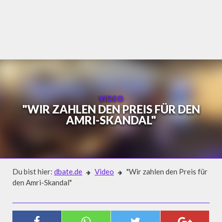
Skip
to
content
VIDEO
"WIR ZAHLEN DEN PREIS FÜR DEN
AMRI-SKANDAL"
Du bist hier:
dbate.de
Video
"Wir zahlen den Preis für
den Amri-Skandal"
Video
"WIR ZAHLEN DEN PREIS FÜR DEN