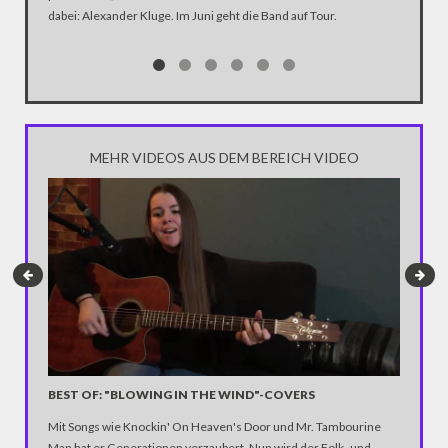
dabei: Alexander Kluge. Im Juni geht die Band auf Tour.
Katastro
über die
Notwendi
gewinne
MEHR VIDEOS AUS DEM BEREICH VIDEO
BEST OF: "BLOWING IN THE WIND"-COVERS
PEGIDA
Mit Songs wie Knockin' On Heaven's Door und Mr. Tambourine
Erst nach
Man hat er Generationen verzaubert. Nun wird der Folk- und
seine he