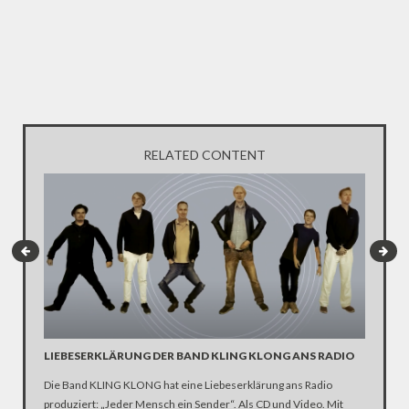
RELATED CONTENT
LIEBESERKLÄRUNG DER BAND KLING KLONG ANS RADIO
"WIR B
ANHÄN
Die Band KLING KLONG hat eine Liebeserklärung ans Radio
produziert: „Jeder Mensch ein Sender“. Als CD und Video. Mit
In der D