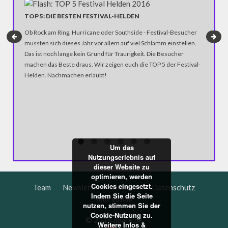
TOP 5: DIE BESTEN FESTIVAL-HELDEN
#MENIN
FRAUE
Ob Rock am Ring, Hurricane oder Southside - Festival-Besucher
Amüsante
mussten sich dieses Jahr vor allem auf viel Schlamm einstellen.
#MenInHi
Das ist noch lange kein Grund für Traurigkeit. Die Besucher
gerade F
machen das Beste draus. Wir zeigen euch die TOP 5 der Festival-
der Solid
Helden. Nachmachen erlaubt!
herrscht
Pflicht. 
bestraft.
Alinejad
Um das
Nutzungserlebnis auf
dieser Website zu
optimieren, werden
Cookies eingesetzt.
Team
Newsletter
Kontakt
Datenschutz
Indem Sie die Seite
Impressum
nutzen, stimmen Sie der
Cookie-Nutzung zu.
© 2016 dbate.de
Weitere Infos &