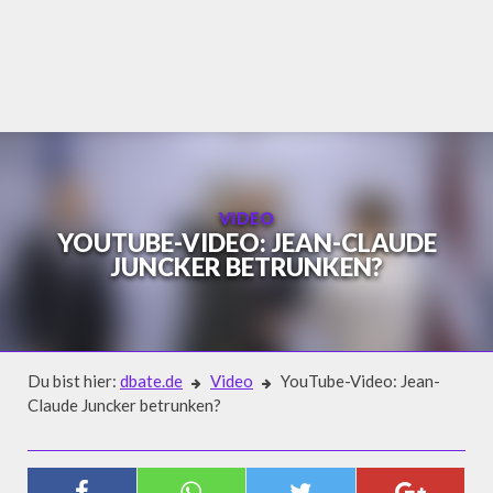
Skip
to
content
VIDEO
YOUTUBE-VIDEO: JEAN-CLAUDE
JUNCKER BETRUNKEN?
Du bist hier:
dbate.de
Video
YouTube-Video: Jean-
Claude Juncker betrunken?
Video
YOUTUBE-VIDEO: JEAN-CLAUDE