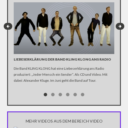
LIEBESERKLÄRUNG DER BAND KLING KLONG ANS RADIO
"WIR B
ANHÄN
Die Band KLING KLONG hat eine Liebeserklärung ans Radio
produziert: „Jeder Mensch ein Sender“. Als CD und Video. Mit
In der D
dabei: Alexander Kluge. Im Juni geht die Band auf Tour.
Katastro
über die
Notwendi
gewinne
MEHR VIDEOS AUS DEM BEREICH VIDEO