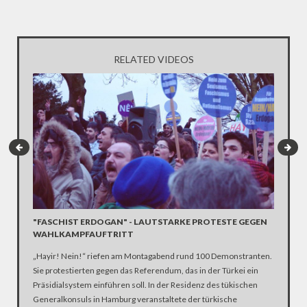
RELATED VIDEOS
"FASCHIST ERDOGAN" - LAUTSTARKE PROTESTE GEGEN
UMFRAG
WAHLKAMPFAUFTRITT
DEUTS
„Hayir! Nein!“ riefen am Montagabend rund 100 Demonstranten.
Zahlreic
Sie protestierten gegen das Referendum, das in der Türkei ein
Deutschl
Präsidialsystem einführen soll. In der Residenz des tükischen
hat dies 
Generalkonsuls in Hamburg veranstaltete der türkische
in der T