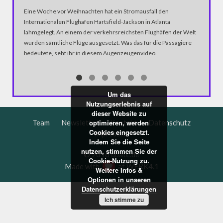
Das Netz
Eine Woche vor Weihnachten hat ein Stromausfall den
Aufkläru
Internationalen Flughafen Hartsfield-Jackson in Atlanta
denn je.
lahmgelegt. An einem der verkehrsreichsten Flughäfen der Welt
werden, 
wurden sämtliche Flüge ausgesetzt. Was das für die Passagiere
passiert
bedeutete, seht ihr in diesem Augenzeugenvideo.
stoppt m
re:public
Um das
Nutzungserlebnis auf
dieser Website zu
Team
Newsletter
Kontakt
Datenschutz
optimieren, werden
Cookies eingesetzt.
Impressum
Indem Sie die Seite
nutzen, stimmen Sie der
© 2016 dbate.de
Cookie-Nutzung zu.
Made with
at
WERK4.1
Weitere Infos &
Optionen in unseren
Datenschutzerklärungen
Ich stimme zu