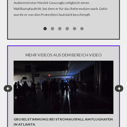
Außenminister Mevlüt Cavusoglu zeitgleich einen
ein Rede
Wahlkampfauftritt, bei dem er für das Referendum warb. Dafür
umgehör
wurde er von den Protestlern lautstark beschimpft.
MEHR VIDEOS AUS DEM BEREICH VIDEO
GRUSELSTIMMUNG: BEI STROMAUSFALL AM FLUGHAFEN
ÜBER D
IN ATLANTA