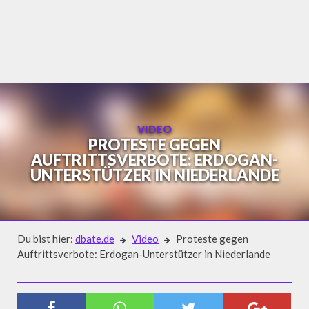
Skip
to
content
VIDEO
PROTESTE GEGEN
AUFTRITTSVERBOTE: ERDOGAN-
UNTERSTÜTZER IN NIEDERLANDE
Du bist hier:
dbate.de
Video
Proteste gegen
Auftrittsverbote: Erdogan-Unterstützer in Niederlande
Video
PROTESTE GEGEN