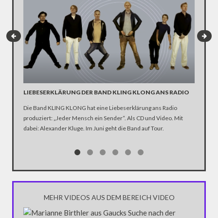
LIEBESERKLÄRUNG DER BAND KLING KLONG ANS RADIO
"WIR B
ANHÄN
Die Band KLING KLONG hat eine Liebeserklärung ans Radio
produziert: „Jeder Mensch ein Sender“. Als CD und Video. Mit
In der D
dabei: Alexander Kluge. Im Juni geht die Band auf Tour.
Katastro
über die
Notwendi
gewinne
MEHR VIDEOS AUS DEM BEREICH VIDEO