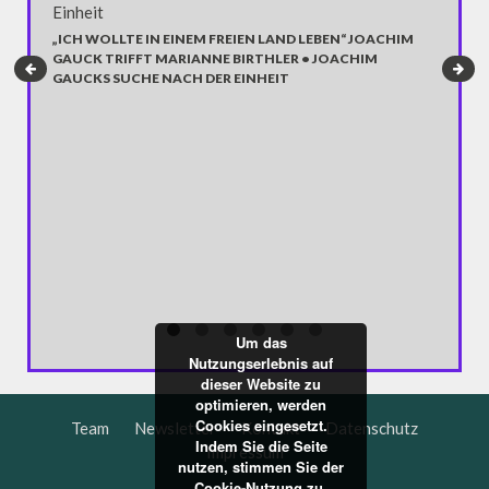
WERBE-
(ABGAS
„ICH WOLLTE IN EINEM FREIEN LAND LEBEN“ JOACHIM
GAUCK TRIFFT MARIANNE BIRTHLER • JOACHIM
Bereits 
GAUCKS SUCHE NACH DER EINHEIT
dem Volk
dunkle S
Superbow
entsprec
Werbespo
Darin ve
Gegenstä
Doch nich
Verführu
Um das
Nutzungserlebnis auf
dieser Website zu
optimieren, werden
Cookies eingesetzt.
Team
Newsletter
Kontakt
Datenschutz
Indem Sie die Seite
Impressum
nutzen, stimmen Sie der
Cookie-Nutzung zu.