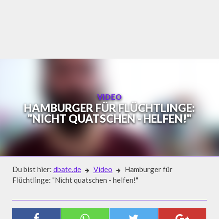
Skip
to
content
VIDEO
HAMBURGER FÜR FLÜCHTLINGE:
"NICHT QUATSCHEN - HELFEN!"
Du bist hier:
dbate.de
Video
Hamburger für
Flüchtlinge: "Nicht quatschen - helfen!"
Video
HAMBURGER FÜR FLÜCHTLINGE: