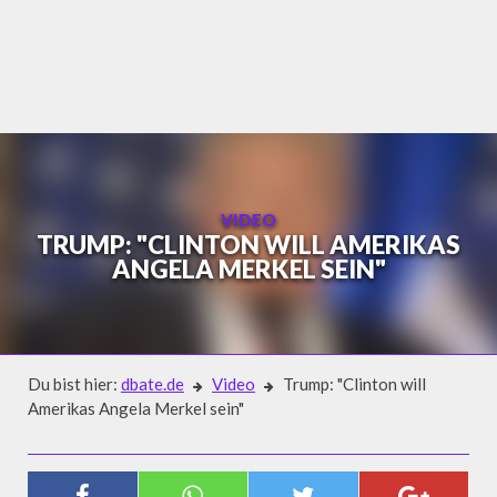
Skip
to
content
VIDEO
TRUMP: "CLINTON WILL AMERIKAS
ANGELA MERKEL SEIN"
Du bist hier:
dbate.de
Video
Trump: "Clinton will
Amerikas Angela Merkel sein"
Video
TRUMP: "CLINTON WILL