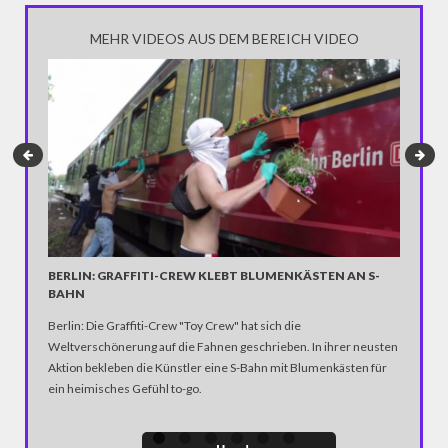
MEHR VIDEOS AUS DEM BEREICH VIDEO
"WORLD
BERLIN: GRAFFITI-CREW KLEBT BLUMENKÄSTEN AN S-
BAHN
Berlin: Die Graffiti-Crew "Toy Crew" hat sich die
Weltverschönerung auf die Fahnen geschrieben. In ihrer neusten
Aktion bekleben die Künstler eine S-Bahn mit Blumenkästen für
ein heimisches Gefühl to-go.