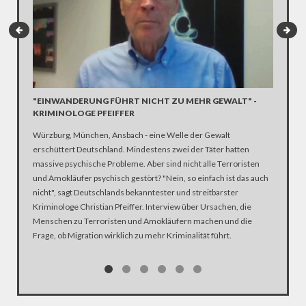
"EINWANDERUNG FÜHRT NICHT ZU MEHR GEWALT" -
KRIMINOLOGE PFEIFFER
"HABEN
Würzburg, München, Ansbach - eine Welle der Gewalt
Wow: Tru
erschüttert Deutschland. Mindestens zwei der Täter hatten
der repu
massive psychische Probleme. Aber sind nicht alle Terroristen
Unmöglic
und Amokläufer psychisch gestört? "Nein, so einfach ist das auch
und könn
nicht", sagt Deutschlands bekanntester und streitbarster
nach den 
Kriminologe Christian Pfeiffer. Interview über Ursachen, die
auf einen
Menschen zu Terroristen und Amokläufern machen und die
Orbánism
Frage, ob Migration wirklich zu mehr Kriminalität führt.