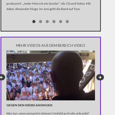
produziert: „Jeder Mensch ein Sender“. Als CD und Video. Mit
In der Dokume
dabei: Alexander Kluge. Im Juni geht die Band auf Tour.
Katastrophe" 
Trump über di
Notwendigkeit 
gewinnen.
MEHR VIDEOS AUS DEM BEREICH VIDEO
WARUM SO T
EMO-SONG
Voller Verzwei
Präsident Don
zumindest kön
werden. Aus d
Unterhaltungsf
dem sie die u
GEGEN DEN KREBS ANSINGEN
Emo-Song neu 
Was tun, wenn jemand in deinem Umfeld an Krebs erkrankt?