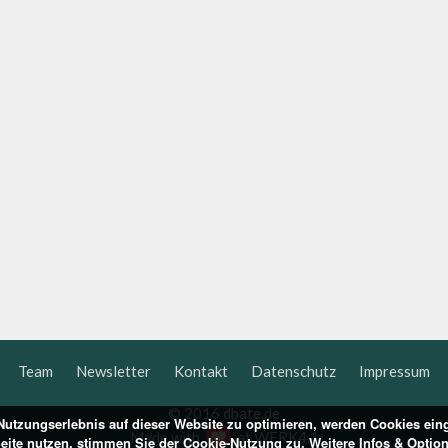
Team
Newsletter
Kontakt
Datenschutz
Impressum
© 2016 dbate.de
utzungserlebnis auf dieser Website zu optimieren, werden Cookies ein
Made with
at
WERK4.1
Seite nutzen, stimmen Sie der Cookie-Nutzung zu. Weitere Infos & Optio