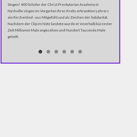
Singen! 400 Schüler der Christ Presbytarian Academy in
Nashville singen im Vorgarten ihres Krebs erkrankten Lehrers
ein Kirchenlied - aus Mitgefühl und als Zeichen der Solidarität.
Nachdem der Clip im Netz landete wurde er innerhalb kürzester
Zeit Millionen Male angesehen und Hundert Tausende Male
geteilt.