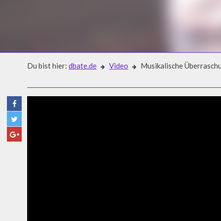
Du bist hier:
dbate.de
Video
Musikalische Überrasch
Video
MUSIKALISCHE ÜBERRASCH