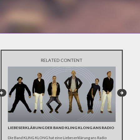
RELATED CONTENT
LIEBESERKLÄRUNG DER BAND KLING KLONG ANS RADIO
"WIR BRAUC
ANHÄNGER 
Die Band KLING KLONG hat eine Liebeserklärung ans Radio