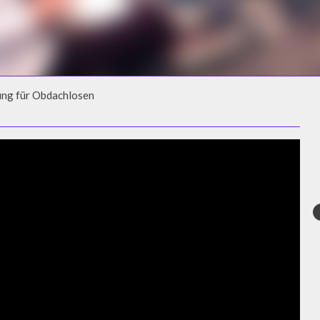
ung für Obdachlosen
UNG FÜR OBDACHLOSEN