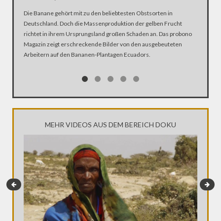
Die Banane gehört mit zu den beliebtesten Obstsorten in
Private 
Deutschland. Doch die Massenproduktion der gelben Frucht
bekämpfen
richtet in ihrem Ursprungsland großen Schaden an. Das probono
Ademba a
Magazin zeigt erschreckende Bilder von den ausgebeuteten
und erzä
Arbeitern auf den Bananen-Plantagen Ecuadors.
Großkonz
MEHR VIDEOS AUS DEM BEREICH DOKU