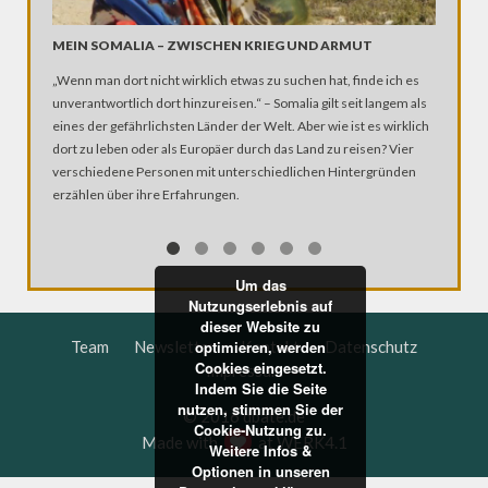
MEIN SOMALIA – ZWISCHEN KRIEG UND ARMUT
ZIKA – 
„Wenn man dort nicht wirklich etwas zu suchen hat, finde ich es
Wie gefä
unverantwortlich dort hinzureisen.“ – Somalia gilt seit langem als
Brasilian
eines der gefährlichsten Länder der Welt. Aber wie ist es wirklich
Besonder
dort zu leben oder als Europäer durch das Land zu reisen? Vier
übertrag
verschiedene Personen mit unterschiedlichen Hintergründen
Schädelf
erzählen über ihre Erfahrungen.
Ausgerec
Janeiro s
Brasilie
die Epid
Um das
Doku.
Nutzungserlebnis auf
dieser Website zu
optimieren, werden
Team
Newsletter
Kontakt
Datenschutz
Cookies eingesetzt.
Impressum
Indem Sie die Seite
nutzen, stimmen Sie der
© 2016 dbate.de
Cookie-Nutzung zu.
Made with
at
WERK4.1
Weitere Infos &
Optionen in unseren