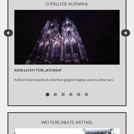
ZUFÄLLIGE AUSWAHL
KEIN LICHT FÜR „KÖGIDA“
„ICH G
CANOS
Kölner Dom macht als Zeichen gegen Kögida seine Lichter aus.
So hat d
gesehen:
für die 
Winterko
Glaubwür
immer da
WEITERE DBATE ARTIKEL
Ehrenwor
nach sei