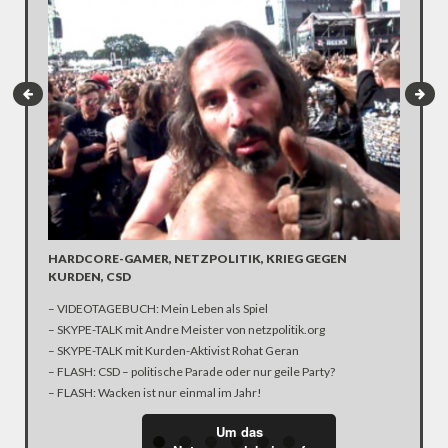
Kohl ver
Spendena
DIE SP
Gestern 
Schwesig
HARDCORE-GAMER, NETZPOLITIK, KRIEG GEGEN
Herbst di
KURDEN, CSD
Dezember
– VIDEOTAGEBUCH: Mein Leben als Spiel
– SKYPE-TALK mit Andre Meister von netzpolitik.org
– SKYPE-TALK mit Kurden-Aktivist Rohat Geran
– FLASH: CSD – politische Parade oder nur geile Party?
– FLASH: Wacken ist nur einmal im Jahr!
Um das