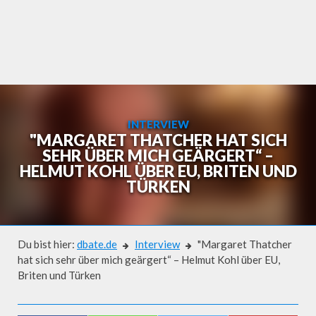
Skip
to
content
INTERVIEW
"MARGARET THATCHER HAT SICH
SEHR ÜBER MICH GEÄRGERT“ –
HELMUT KOHL ÜBER EU, BRITEN UND
TÜRKEN
Du bist hier:
dbate.de
Interview
"Margaret Thatcher
hat sich sehr über mich geärgert“ – Helmut Kohl über EU,
Briten und Türken
Interview