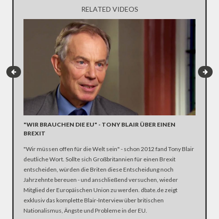
RELATED VIDEOS
„DAS W
"WIR BRAUCHEN DIE EU" - TONY BLAIR ÜBER EINEN
DITTER
BREXIT
Europa, 
"Wir müssen offen für die Welt sein" - schon 2012 fand Tony Blair
gegen den
deutliche Wort. Sollte sich Großbritannien für einen Brexit
in eine 
entscheiden, würden die Briten diese Entscheidung noch
ehemalig
Jahrzehnte bereuen - und anschließend versuchen, wieder
nichts G
Mitglied der Europäischen Union zu werden. dbate.de zeigt
exklusiv das komplette Blair-Interview über britischen
Nationalismus, Ängste und Probleme in der EU.