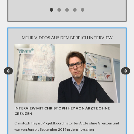
MEHR VIDEOS AUS DEM BEREICH INTERVIEW
INTERVIEW MIT CHRISTOPH HEY VON ÄRZTE OHNE
"LINKE
GRENZEN
VERLOR
Christoph Hey ist Projektkoordinator bei Ärzte ohne Grenzen und
Die AfD a
war von Juni bis September 2019 in dem libyschen
Mit Greg