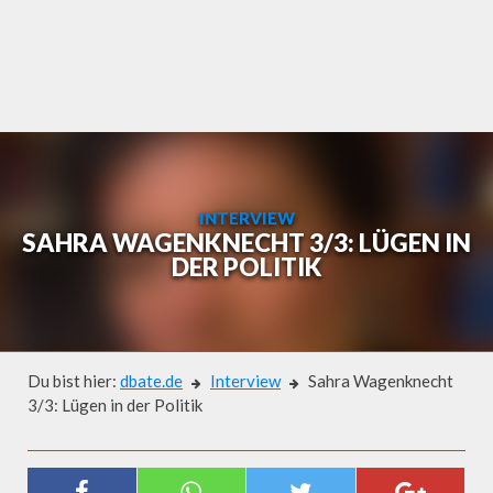
Skip
to
content
INTERVIEW
SAHRA WAGENKNECHT 3/3: LÜGEN IN
DER POLITIK
Du bist hier:
dbate.de
Interview
Sahra Wagenknecht
3/3: Lügen in der Politik
Interview
SAHRA WAGENKNECHT 3/3: