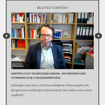
RELATED CONTENT
INTERV
Die SPD 
Scholz. 
IMPFPFLICHT IN DER DISKUSSION - INTERVIEW UND
STIMMEN ZUR CORONAIMPFUNG
Seit Beginn des Jahres 2021 beschäftigt das Thema Impfen die
Bürgerinnen und Bürger in Deutschland. Wie stehen sie zu einer
Impflicht?