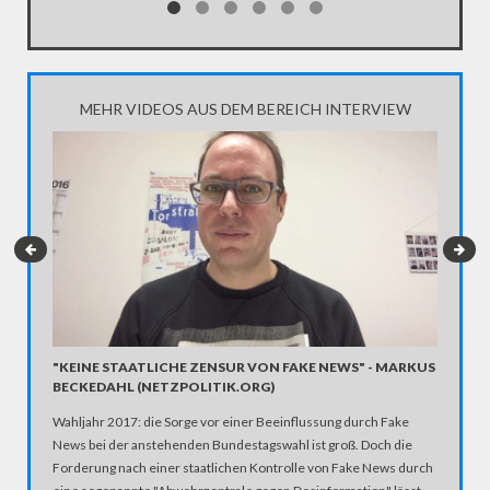
MEHR VIDEOS AUS DEM BEREICH INTERVIEW
"SOWAS
POLITI
6.000 Ne
im thüri
Deswegen
nicht ein
weiter: 
"KEINE STAATLICHE ZENSUR VON FAKE NEWS" - MARKUS
BECKEDAHL (NETZPOLITIK.ORG)
dbate-In
in Thüri
Wahljahr 2017: die Sorge vor einer Beeinflussung durch Fake
News bei der anstehenden Bundestagswahl ist groß. Doch die
Forderung nach einer staatlichen Kontrolle von Fake News durch