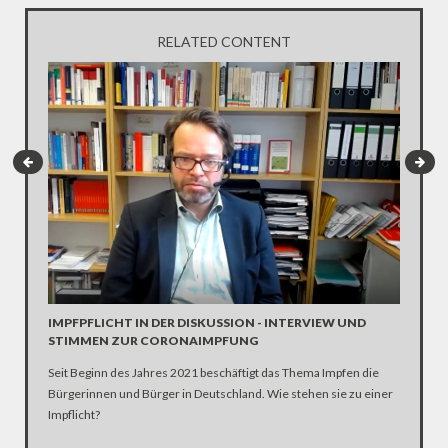
RELATED CONTENT
INTERV
Die SPD 
Scholz. 
IMPFPFLICHT IN DER DISKUSSION - INTERVIEW UND
STIMMEN ZUR CORONAIMPFUNG
Seit Beginn des Jahres 2021 beschäftigt das Thema Impfen die
Bürgerinnen und Bürger in Deutschland. Wie stehen sie zu einer
Impflicht?