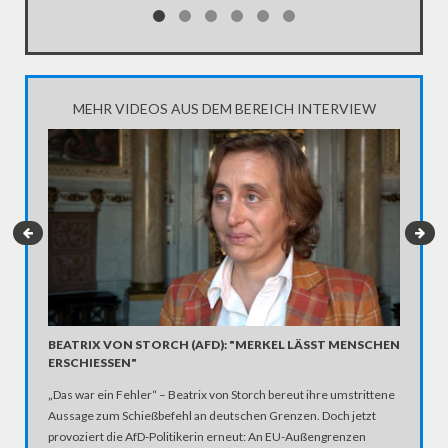
MEHR VIDEOS AUS DEM BEREICH INTERVIEW
CORONA
BEATRIX VON STORCH (AFD): "MERKEL LÄSST MENSCHEN
WUHAN,
ERSCHIESSEN"
Timo Bal
„Das war ein Fehler“ – Beatrix von Storch bereut ihre umstrittene
gehörte 
Aussage zum Schießbefehl an deutschen Grenzen. Doch jetzt
Quarantä
provoziert die AfD-Politikerin erneut: An EU-Außengrenzen