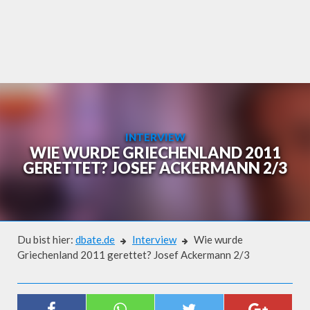
Skip
to
content
INTERVIEW
WIE WURDE GRIECHENLAND 2011
GERETTET? JOSEF ACKERMANN 2/3
Du bist hier:
dbate.de
Interview
Wie wurde
Griechenland 2011 gerettet? Josef Ackermann 2/3
Interview
WIE WURDE GRIECHENLAND 2011