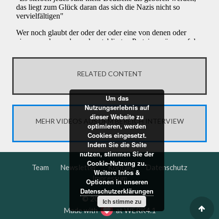
RELATED CONTENT
Um das
Nutzungserlebnis auf
dieser Website zu
MEHR VIDEOS AUS DEM BEREICH INTERVIEW
optimieren, werden
Cookies eingesetzt.
Indem Sie die Seite
nutzen, stimmen Sie der
Cookie-Nutzung zu.
Team
Newsletter
Kontakt
Datenschutz
Weitere Infos &
Impressum
Optionen in unseren
Datenschutzerklärungen
© 2016 dbate.de
Ich stimme zu
Made with
at
WERK4.1