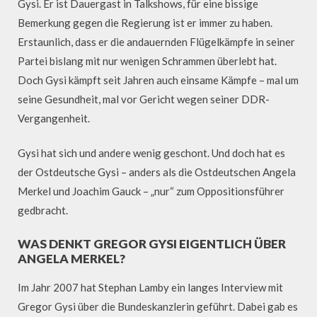
Gysi. Er ist Dauergast in Talkshows, für eine bissige
Bemerkung gegen die Regierung ist er immer zu haben.
Erstaunlich, dass er die andauernden Flügelkämpfe in seiner
Partei bislang mit nur wenigen Schrammen überlebt hat.
Doch Gysi kämpft seit Jahren auch einsame Kämpfe – mal um
seine Gesundheit, mal vor Gericht wegen seiner DDR-
Vergangenheit.
Gysi hat sich und andere wenig geschont. Und doch hat es
der Ostdeutsche Gysi – anders als die Ostdeutschen Angela
Merkel und Joachim Gauck – „nur“ zum Oppositionsführer
gedbracht.
WAS DENKT GREGOR GYSI EIGENTLICH ÜBER
ANGELA MERKEL?
Im Jahr 2007 hat Stephan Lamby ein langes Interview mit
Gregor Gysi über die Bundeskanzlerin geführt. Dabei gab es