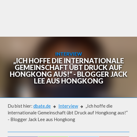
Skip
to
content
INTERVIEW
„ICH HOFFE DIE INTERNATIONALE
GEMEINSCHAFT ÜBT DRUCK AUF
HONGKONG AUS!“ - BLOGGER JACK
LEE AUS HONGKONG
Du bist hier:
dbate.de
Interview
„Ich hoffe die
internationale Gemeinschaft übt Druck auf Hongkong aus!“
- Blogger Jack Lee aus Hongkong
Interview