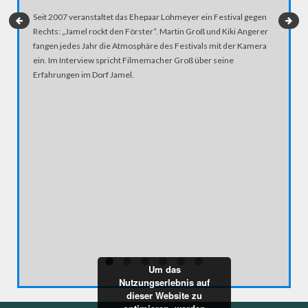
Seit 2007 veranstaltet das Ehepaar Lohmeyer ein Festival gegen
Rechts: „Jamel rockt den Förster“. Martin Groß und Kiki Angerer
fangen jedes Jahr die Atmosphäre des Festivals mit der Kamera
ein. Im Interview spricht Filmemacher Groß über seine
Erfahrungen im Dorf Jamel.
#CORON
MUSIK 
Singer-S
anderem 
der Coron
Um das
Nutzungserlebnis auf
dieser Website zu