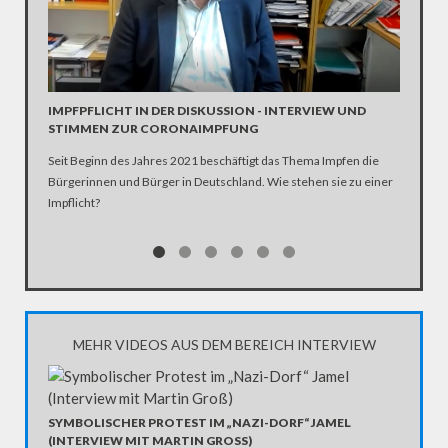
INTERV
Die SPD 
Scholz. 
IMPFPFLICHT IN DER DISKUSSION - INTERVIEW UND
STIMMEN ZUR CORONAIMPFUNG
Seit Beginn des Jahres 2021 beschäftigt das Thema Impfen die
Bürgerinnen und Bürger in Deutschland. Wie stehen sie zu einer
Impflicht?
MEHR VIDEOS AUS DEM BEREICH INTERVIEW
SYMBOLISCHER PROTEST IM „NAZI-DORF“ JAMEL
(INTERVIEW MIT MARTIN GROSS)