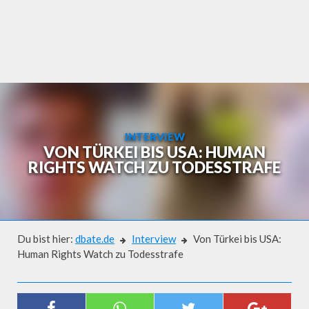
Skip
to
content
INTERVIEW
VON TÜRKEI BIS USA: HUMAN
RIGHTS WATCH ZU TODESSTRAFE
Du bist hier:
dbate.de
Interview
Von Türkei bis USA:
Human Rights Watch zu Todesstrafe
Interview
VON TÜRKEI BIS USA: HUMAN