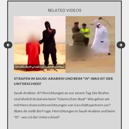
RELATED VIDEOS
STRAFEN IN SAUDI-ARABIEN UND BEIM "IS": WAS IST DER
UNTERSCHIED?
IS-PRO
Saudi-Arabien: 47 Hinrichtungen an nur einem Tag. Die Strafen
Fast all
sind ähnlich brutal wie beim "Islamischen Staat". Wie gehen wir
sich eini
mit Menschenrechtsverletzungen von Geschäftspartnern um?
werden. 
dbate.de stellt die Frage: Hinrichtungen in Saudi-Arabien und beim
Nachrich
"IS" - was ist der Unterschied?
Aufgabe 
umfassen