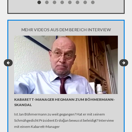
Enthaupt
Terroris
Journali
unzuläss
MEHR VIDEOS AUS DEM BEREICH INTERVIEW
„FRIED
KABARETT-MANAGER HEGMANN ZUM BÖHMERMANN-
– TÜRK
SKANDAL
Fast 40 
Ist Jan Böhmermann zu weit gegangen? Hat er mit seinem
Istanbule
Schmähgedicht Präsident Erdoğan bewusst beleidigt? Interview
der PKK 
mit einem Kabarett-Manager
türkisch