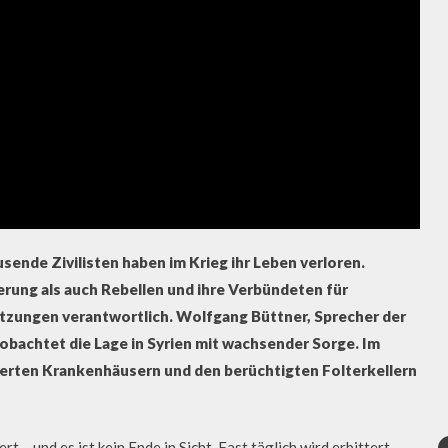
sende Zivilisten haben im Krieg ihr Leben verloren.
rung als auch Rebellen und ihre Verbündeten für
zungen verantwortlich. Wolfgang Büttner, Sprecher der
achtet die Lage in Syrien mit wachsender Sorge. Im
ierten Krankenhäusern und den berüchtigten Folterkellern
– und es ist kein Ende in Sicht. Fast täglich wird erbittert