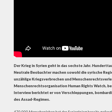
Der Krieg in Syrien geht in das sechste Jahr.
Hunderttau
Neutrale Beobachter machen sowohl die syrische Regie
unzählige Kriegsverbrechen und Menschenrechtsverlet
Menschenrechtsorganisation Human Rights Watch, beob
Interview berichtet er von Verschleppungen, bombard
des Assad-Regimes.
470.000 Menschenleben hat der Syrienkrieg bereits gefordert 