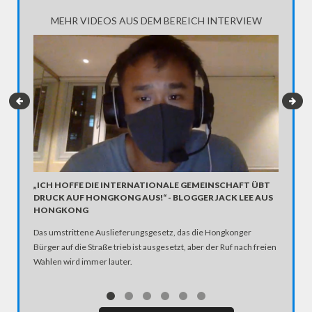
MEHR VIDEOS AUS DEM BEREICH INTERVIEW
„ICH HOFFE DIE INTERNATIONALE GEMEINSCHAFT ÜBT
INTERV
DRUCK AUF HONGKONG AUS!“ - BLOGGER JACK LEE AUS
Er provoz
HONGKONG
Hoffnung
Das umstrittene Auslieferungsgesetz, das die Hongkonger
ein Schi
Bürger auf die Straße trieb ist ausgesetzt, aber der Ruf nach freien
Wahlen wird immer lauter.