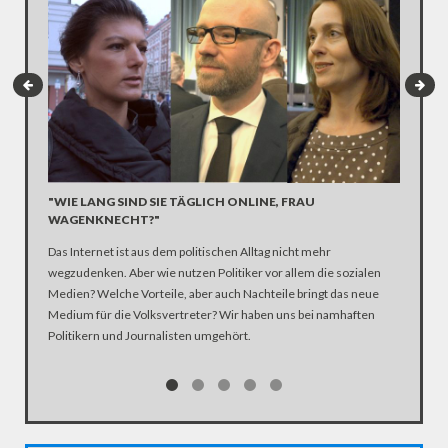
"WIE LANG SIND SIE TÄGLICH ONLINE, FRAU
"LASSE
WAGENKNECHT?"
MARTIN
Das Internet ist aus dem politischen Alltag nicht mehr
Es war e
wegzudenken. Aber wie nutzen Politiker vor allem die sozialen
Schulz f
Medien? Welche Vorteile, aber auch Nachteile bringt das neue
2017. Do
Medium für die Volksvertreter? Wir haben uns bei namhaften
Politiker
Politikern und Journalisten umgehört.
– und al
scheut. 
Jahren, E