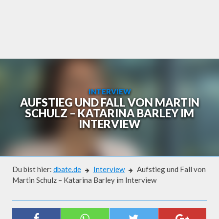
Skip
to
content
INTERVIEW
AUFSTIEG UND FALL VON MARTIN
SCHULZ – KATARINA BARLEY IM
INTERVIEW
Du bist hier:
dbate.de
Interview
Aufstieg und Fall von
Martin Schulz – Katarina Barley im Interview
Interview
AUFSTIEG UND FALL VON MARTIN