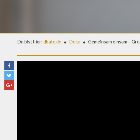
Du bist hier:
dbate.de
Doku
Gemeinsam einsam – Groß
Doku
GEMEINSAM EINSAM – GROS
AS ALLEINSEIN (DOKU)