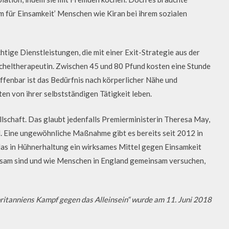
m für Einsamkeit’ Menschen wie Kiran bei ihrem sozialen
chtige Dienstleistungen, die mit einer Exit-Strategie aus der
cheltherapeutin. Zwischen 45 und 80 Pfund kosten eine Stunde
ffenbar ist das Bedürfnis nach körperlicher Nähe und
n von ihrer selbstständigen Tätigkeit leben.
llschaft. Das glaubt jedenfalls Premierministerin Theresa May,
l. Eine ungewöhnliche Maßnahme gibt es bereits seit 2012 in
das in Hühnerhaltung ein wirksames Mittel gegen Einsamkeit
insam sind und wie Menschen in England gemeinsam versuchen,
tanniens Kampf gegen das Alleinsein“ wurde am 11. Juni 2018