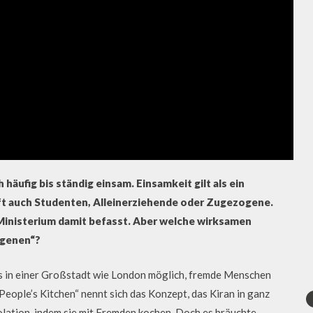
äufig bis ständig einsam. Einsamkeit gilt als ein
ft auch Studenten, Alleinerziehende oder Zugezogene.
 Ministerium damit befasst. Aber welche wirksamen
rgenen“?
 es in einer Großstadt wie London möglich, fremde Menschen
ple’s Kitchen“ nennt sich das Konzept, das Kiran in ganz
lation, indem sie mit Fremden kochen. Doch es bräuchte