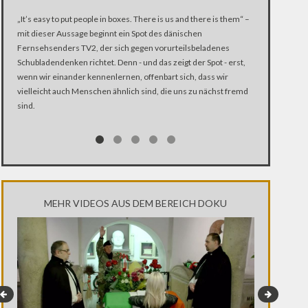
Ein Mensch is
„It’s easy to put people in boxes. There is us and there is them“ –
Darf man ihm he
mit dieser Aussage beginnt ein Spot des dänischen
Fernsehsenders TV2, der sich gegen vorurteilsbeladenes
Schubladendenken richtet. Denn - und das zeigt der Spot - erst,
wenn wir einander kennenlernen, offenbart sich, dass wir
vielleicht auch Menschen ähnlich sind, die uns zu nächst fremd
sind.
MEHR VIDEOS AUS DEM BEREICH DOKU