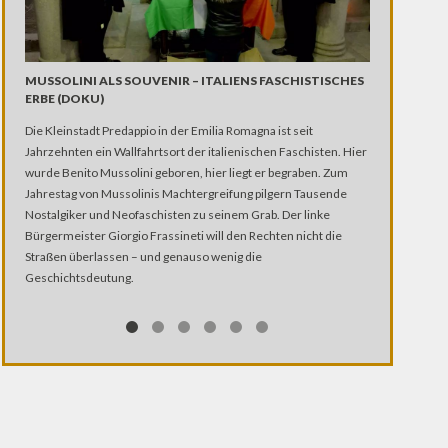
MUSSOLINI ALS SOUVENIR – ITALIENS FASCHISTISCHES
ERBE (DOKU)
Die Kleinstadt Predappio in der Emilia Romagna ist seit
Jahrzehnten ein Wallfahrtsort der italienischen Faschisten. Hier
wurde Benito Mussolini geboren, hier liegt er begraben. Zum
Jahrestag von Mussolinis Machtergreifung pilgern Tausende
RASSISMUS 
Nostalgiker und Neofaschisten zu seinem Grab. Der linke
DOKU)
Bürgermeister Giorgio Frassineti will den Rechten nicht die
Straßen überlassen – und genauso wenig die
Geschichtsdeutung.