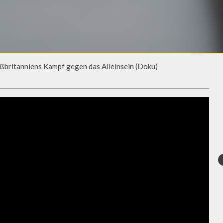
britanniens Kampf gegen das Alleinsein (Doku)
SBRITANNIENS KAMPF GEGEN D