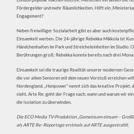
Fördergelder und mehr Räumlichkeiten. Hilft ein ‚Ministeriu
Engagement?
Neben freiwilliger Sozialarbeit gibt es aber auch kostenpfli
Einsamkeit werben. Die 24-jährige Rebekka Mikkola ist Kus
Händchenhalten im Park und Streicheleinheiten im Studio. O
Berührungen groß: Rebekka konnte bereits nach drei Monate
Einsamkeit sei die traurige Realität unserer modernen Gese
die vor allem Senioren mit dem neuen Vorstoß erreichen wil
Nordengland. „Henpower“ nennt sich das kreative Projekt, 
sieht. Arte Re: geht der Frage nach, wann und warum wir e
die Isolation zu überwinden.
Die ECO Media TV-Produktion „Gemeinsam einsam – Großbri
als ARTE Re:-Reportage erstmals auf ARTE ausgestrahlt.