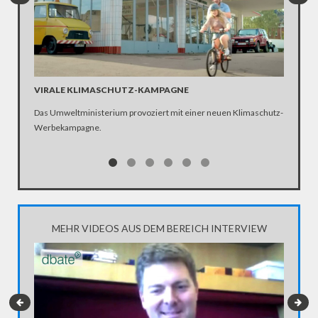
VIRALE KLIMASCHUTZ-KAMPAGNE
"MÜSSE
ARTEN
Das Umweltministerium provoziert mit einer neuen Klimaschutz-
"Das nor
Werbekampagne.
Fache er
Aussterb
Moderato
Artenster
Umweltsc
MEHR VIDEOS AUS DEM BEREICH INTERVIEW