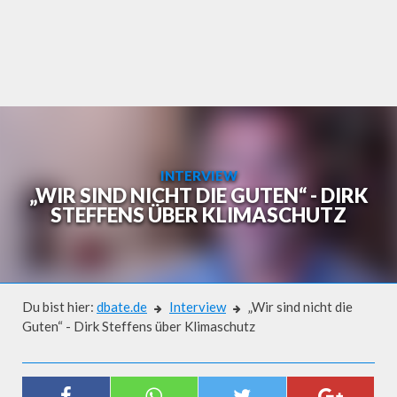
Skip
to
content
INTERVIEW
„WIR SIND NICHT DIE GUTEN“ - DIRK
STEFFENS ÜBER KLIMASCHUTZ
Du bist hier:
dbate.de
Interview
„Wir sind nicht die
Guten“ - Dirk Steffens über Klimaschutz
Interview
„WIR SIND NICHT DIE GUTEN“ -