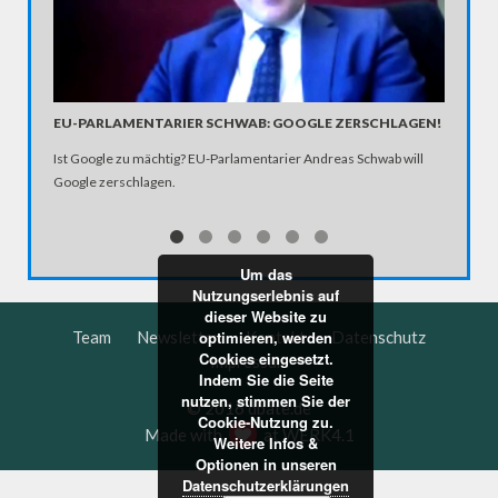
EU-PARLAMENTARIER SCHWAB: GOOGLE ZERSCHLAGEN!
VON WE
Ist Google zu mächtig? EU-Parlamentarier Andreas Schwab will
"Wir hat
Google zerschlagen.
über die
Bundeska
Wiederve
Um das
Nutzungserlebnis auf
dieser Website zu
optimieren, werden
Team
Newsletter
Kontakt
Datenschutz
Cookies eingesetzt.
Impressum
Indem Sie die Seite
nutzen, stimmen Sie der
© 2016 dbate.de
Cookie-Nutzung zu.
Made with
at
WERK4.1
Weitere Infos &
Optionen in unseren
Datenschutzerklärungen