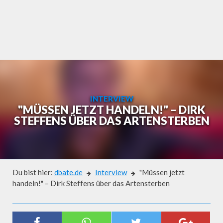
Skip
to
content
INTERVIEW
"MÜSSEN JETZT HANDELN!" – DIRK
STEFFENS ÜBER DAS ARTENSTERBEN
Du bist hier:
dbate.de
Interview
"Müssen jetzt
handeln!" – Dirk Steffens über das Artensterben
Interview
"MÜSSEN JETZT HANDELN!" –