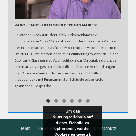
VAROUFAKIS - HELD ODER DEPP DES JAHRES?
KONRAD
AFD
Er war der "Rockstar" der Politik. Griechenlands ex-
Konrad A
Finanzminister Yanis Varoufakis war anders. Er war ein Politiker,
Gemeinsa
der in Lederjacke und auf dem Motorrad zur Arbeit gekommen
Vorreite
ist. Zu EU-Gipfeltreffen ist er - für Politiker ungewöhnlich - in der
Adam der
Economy Class gereist. Auch politisch war Varoufakis durchaus
nicht abg
streitbar. Unvergessen bleiben die knallharten Verhandlungen
Bundesvo
über Griechenlands Reformen und weitere EU-Hilfen.
Wie steh
Insbesondere mit Finanzminister Schäuble gab es viele
angeblic
spannende Gespräche.
AfD.
Um das
Nutzungserlebnis auf
dieser Website zu
optimieren, werden
Team
Newsletter
Kontakt
Datenschutz
Cookies eingesetzt.
Impressum