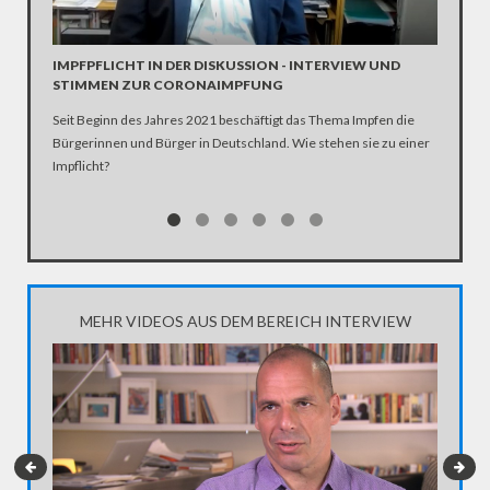
INTERV
Die SPD 
Scholz. 
IMPFPFLICHT IN DER DISKUSSION - INTERVIEW UND
STIMMEN ZUR CORONAIMPFUNG
Seit Beginn des Jahres 2021 beschäftigt das Thema Impfen die
Bürgerinnen und Bürger in Deutschland. Wie stehen sie zu einer
Impflicht?
MEHR VIDEOS AUS DEM BEREICH INTERVIEW