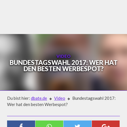
Skip
to
content
VIDEO
BUNDESTAGSWAHL 2017: WER HAT
DEN BESTEN WERBESPOT?
Du bist hier:
dbate.de
Video
Bundestagswahl 2017:
Wer hat den besten Werbespot?
Video
BUNDESTAGSWAHL 2017: WER