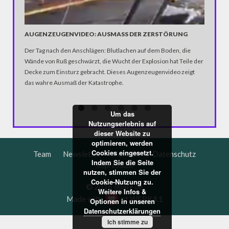
AUGENZEUGENVIDEO: AUSMASS DER ZERSTÖRUNG
G20-RA
Der Tag nach den Anschlägen: Blutlachen auf dem Boden, die
G20-Rand
Wände von Ruß geschwärzt, die Wucht der Explosion hat Teile der
Behörden
Decke zum Einsturz gebracht. Dieses Augenzeugenvideo zeigt
Die Poli
das wahre Ausmaß der Katastrophe.
aufzuarb
- zum Te
Die Bilde
Um das
Demonst
Nutzungserlebnis auf
dieser Website zu
optimieren, werden
Cookies eingesetzt.
Team
Newsletter
Kontakt
Datenschutz
Indem Sie die Seite
Impressum
nutzen, stimmen Sie der
Cookie-Nutzung zu.
© 2016 dbate.de
Weitere Infos &
Made with
at
WERK4.1
Optionen in unseren
Datenschutzerklärungen
Ich stimme zu