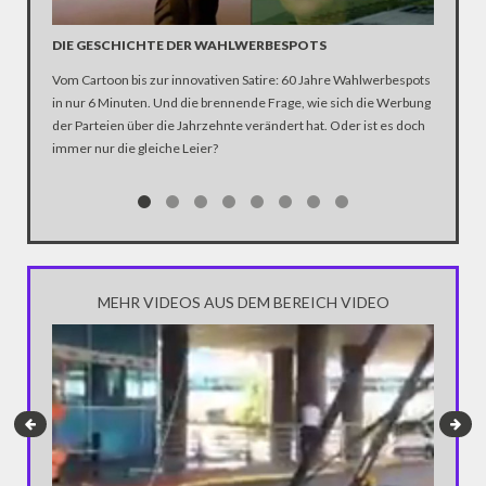
DIE GESCHICHTE DER WAHLWERBESPOTS
WAHLWE
SCHEIT
Vom Cartoon bis zur innovativen Satire: 60 Jahre Wahlwerbespots
„Wir kön
in nur 6 Minuten. Und die brennende Frage, wie sich die Werbung
Wahlwerb
der Parteien über die Jahrzehnte verändert hat. Oder ist es doch
Dazu noch
immer nur die gleiche Leier?
ist das V
Gemüse d
MEHR VIDEOS AUS DEM BEREICH VIDEO