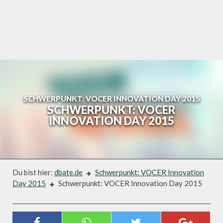
Skip
to
content
SCHWERPUNKT: VOCER INNOVATION DAY 2015
SCHWERPUNKT: VOCER
INNOVATION DAY 2015
Du bist hier:
dbate.de
Schwerpunkt: VOCER Innovation
Day 2015
Schwerpunkt: VOCER Innovation Day 2015
Schwerpunkt: VOCER Innovation Day 2015
SCHWERPUNKT: VOCER