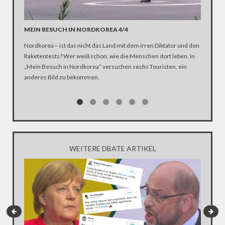
MEIN BESUCH IN NORDKOREA 4/4
#NIPPE
Nordkorea – ist das nicht das Land mit dem irren Diktator und den
Er ist si
Raketentests? Wer weiß schon, wie die Menschen dort leben. In
dicke. Da
„Mein Besuch in Nordkorea“ versuchen sechs Touristen, ein
Facebook 
anderes Bild zu bekommen.
steht er 
Frau ent
die Akti
dann sind
konkrete
Internet 
was er s
WEITERE DBATE ARTIKEL
schlicht: