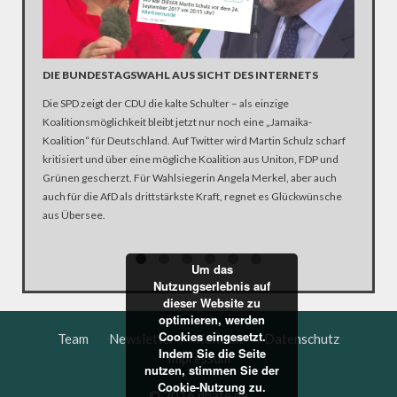
KÄTZCH
DIE BUNDESTAGSWAHL AUS SICHT DES INTERNETS
DONAL
Die SPD zeigt der CDU die kalte Schulter – als einzige
Was tun,
Koalitionsmöglichkeit bleibt jetzt nur noch eine „Jamaika-
für Musl
Koalition“ für Deutschland. Auf Twitter wird Martin Schulz scharf
dem er s
kritisiert und über eine mögliche Koalition aus Uniton, FDP und
dazu auch
Grünen gescherzt. Für Wahlsiegerin Angela Merkel, aber auch
Variante
auch für die AfD als drittstärkste Kraft, regnet es Glückwünsche
aus Übersee.
Um das
Nutzungserlebnis auf
dieser Website zu
optimieren, werden
Cookies eingesetzt.
Team
Newsletter
Kontakt
Datenschutz
Indem Sie die Seite
Impressum
nutzen, stimmen Sie der
Cookie-Nutzung zu.
© 2016 dbate.de