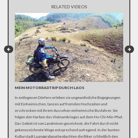
RELATED VIDEOS
MIT DE
MEIN MOTORRADTRIP DURCH LAOS
Hautnah,
Funk und
In entlegenen Dörfern erleben sie ungewöhnliche Begegnungen
durch Th
mit Einheimischen, tanzen auf fremden Hochzeiten und
der Selfi
erschrecken mit ihrem Aussehen einheimische Busfahrer. Sie
jedem Lan
folgen den Narben des Vietnamkrieges auf dem Ho-Chi-Min-Pfad.
Herausfo
Das Gebiet ist von Landminen gezeichnet, die Fahrt durch nicht
gekennzeichnete Wege entsprechend aufregend. In der bunten
Kulturstadt Luangprabang beobachten die Biker schließlich den