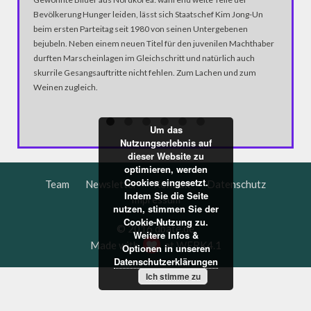
Fünf Tote
Bevölkerung Hunger leiden, lässt sich Staatschef Kim Jong-Un
die traur
beim ersten Parteitag seit 1980 von seinen Untergebenen
ereignet
bejubeln. Neben einem neuen Titel für den juvenilen Machthaber
Polizeig
durften Marscheinlagen im Gleichschritt und natürlich auch
auf die 
skurrile Gesangsauftritte nicht fehlen. Zum Lachen und zum
Schussw
Weinen zugleich.
Um das
Nutzungserlebnis auf
dieser Website zu
optimieren, werden
Cookies eingesetzt.
Team
Newsletter
Kontakt
Datenschutz
Indem Sie die Seite
Impressum
nutzen, stimmen Sie der
Cookie-Nutzung zu.
© 2016 dbate.de
Weitere Infos &
Made with
at
WERK4.1
Optionen in unseren
Datenschutzerklärungen
Ich stimme zu