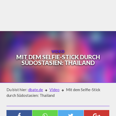
Skip
to
content
VIDEO
MIT DEM SELFIE-STICK DURCH
SÜDOSTASIEN: THAILAND
Du bist hier:
dbate.de
Video
Mit dem Selfie-Stick
durch Südostasien: Thailand
Video
MIT DEM SELFIE-STICK DURCH