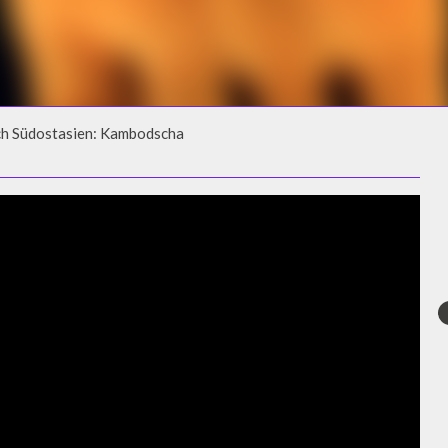
rch Südostasien: Kambodscha
CH SÜDOSTASIEN: