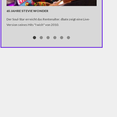
65 JAHRE STEVIE WONDER
ISS-WEBCAM:
Der Soul-Star erreicht das Rentenalter. dbate zeigt eine Live-
So habt ihr di
Version seines Hits "I wish" von 2010.
Internationale
live (!) aus 
heimischen Re
über 27.000 k