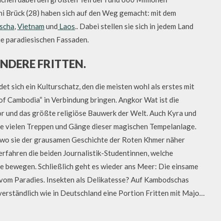
ni Brück (28) haben sich auf den Weg gemacht: mit dem
scha
,
Vietnam
und
Laos
.. Dabei stellen sie sich in jedem Land
ie paradiesischen Fassaden.
NDERE FRITTEN.
et sich ein Kulturschatz, den die meisten wohl als erstes mit
of Cambodia“ in Verbindung bringen. Angkor Wat ist die
r und das größte religiöse Bauwerk der Welt. Auch Kyra und
ie vielen Treppen und Gänge dieser magischen Tempelanlage.
 wo sie der grausamen Geschichte der Roten Khmer näher
rfahren die beiden Journalistik-Studentinnen, welche
e bewegen. Schließlich geht es wieder ans Meer: Die einsame
k vom Paradies. Insekten als Delikatesse? Auf Kambodschas
erständlich wie in Deutschland eine Portion Fritten mit Majo…