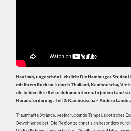
Hautnah, ungeschönt, ehrlich: Die Hamburger Studenti
mit ihrem Rucksack durch Thailand, Kambodscha, Vietna
die beiden ihre Reise dokumentieren. In jedem Land ste
Herausforderung. Teil 2: Kambodscha – Andere Länder, 
Traumhafte Strände, beeindruckende Tempel, exotisches Esse
Bewohner selbst. Die Region zeichnet sich besonders durch 
Weltreligionen sind vertreten – Buddhisten und Muslime ma