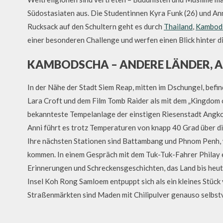
Südostasiaten aus. Die Studentinnen Kyra Funk (26) und An
Rucksack auf den Schultern geht es durch
Thailand
,
Kambod
einer besonderen Challenge und werfen einen Blick hinter d
KAMBODSCHA – ANDERE LÄNDER, A
In der Nähe der Stadt Siem Reap, mitten im Dschungel, befind
Lara Croft und dem Film Tomb Raider als mit dem „Kingdom 
bekannteste Tempelanlage der einstigen Riesenstadt Angko
Anni führt es trotz Temperaturen von knapp 40 Grad über d
Ihre nächsten Stationen sind Battambang und Phnom Penh,
kommen. In einem Gespräch mit dem Tuk-Tuk-Fahrer Philay e
Erinnerungen und Schreckensgeschichten, das Land bis heut
Insel Koh Rong Samloem entpuppt sich als ein kleines Stüc
Straßenmärkten sind Maden mit Chilipulver genauso selbstv