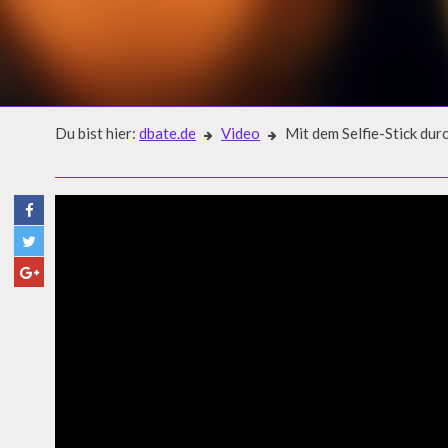
Du bist hier:
dbate.de
Video
Mit dem Selfie-Stick du
Video
MIT DEM SELFIE-STICK DUR
KAMBODSCHA