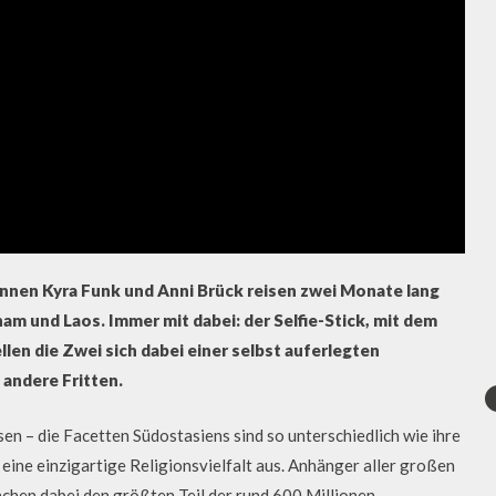
nnen Kyra Funk und Anni Brück reisen zwei Monate lang
m und Laos. Immer mit dabei: der Selfie-Stick, mit dem
llen die Zwei sich dabei einer selbst auferlegten
andere Fritten.
n – die Facetten Südostasiens sind so unterschiedlich wie ihre
eine einzigartige Religionsvielfalt aus. Anhänger aller großen
chen dabei den größten Teil der rund 600 Millionen