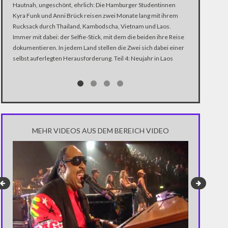
Hautnah, ungeschönt, ehrlich: Die Hamburger Studentinnen
Hautnah, unge
Kyra Funk und Anni Brück reisen zwei Monate lang mit ihrem
Kyra Funk und
Rucksack durch Thailand, Kambodscha, Vietnam und Laos.
Rucksack durc
Immer mit dabei: der Selfie-Stick, mit dem die beiden ihre Reise
Immer mit dabe
dokumentieren. In jedem Land stellen die Zwei sich dabei einer
dokumentieren.
selbst auferlegten Herausforderung. Teil 4: Neujahr in Laos
selbst auferle
bei den Ladyb
MEHR VIDEOS AUS DEM BEREICH VIDEO