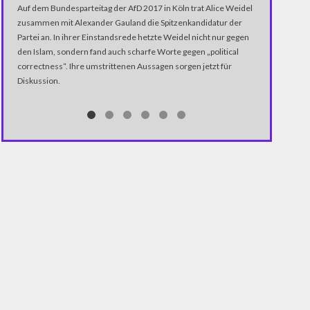
Auf dem Bundesparteitag der AfD 2017 in Köln trat Alice Weidel
musste Stefan 
zusammen mit Alexander Gauland die Spitzenkandidatur der
vergießen. Nac
Partei an. In ihrer Einstandsrede hetzte Weidel nicht nur gegen
Night-Show be
den Islam, sondern fand auch scharfe Worte gegen „political
seine Heimatst
correctness“. Ihre umstrittenen Aussagen sorgen jetzt für
fiel. Am Samst
Diskussion.
letzte Ausgabe
endgültig heiß