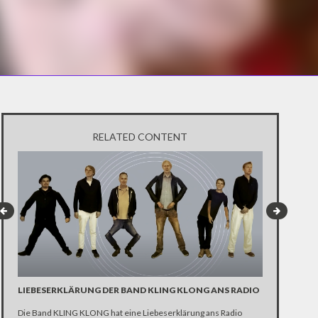
RELATED CONTENT
LIEBESERKLÄRUNG DER BAND KLING KLONG ANS RADIO
"WIR BRAUC
ANHÄNGER 
Die Band KLING KLONG hat eine Liebeserklärung ans Radio