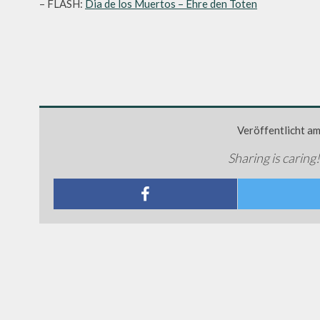
– FLASH:
Dia de los Muertos – Ehre den Toten
Veröffentlicht a
Sharing is caring!