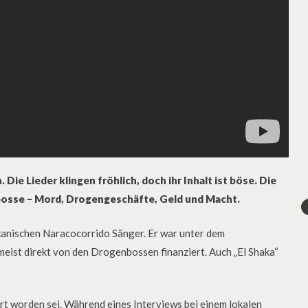
ie Lieder klingen fröhlich, doch ihr Inhalt ist böse. Die
nbosse – Mord, Drogengeschäfte, Geld und Macht.
anischen Naracocorrido Sänger. Er war unter dem
eist direkt von den Drogenbossen finanziert. Auch „El Shaka“
ert worden sei. Während eines Interviews bei einem lokalen