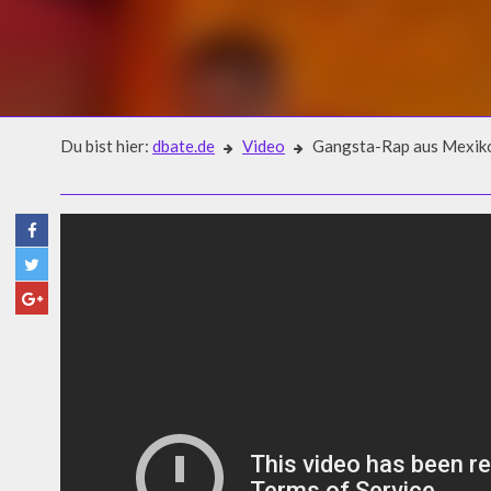
Du bist hier:
dbate.de
Video
Gangsta-Rap aus Mexik
Video
GANGSTA-RAP AUS MEXIKO