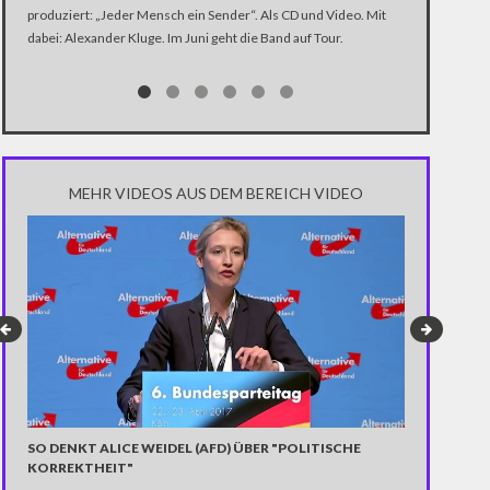
produziert: „Jeder Mensch ein Sender“. Als CD und Video. Mit
In der Dokume
dabei: Alexander Kluge. Im Juni geht die Band auf Tour.
Katastrophe" 
Trump über di
Notwendigkeit 
gewinnen.
MEHR VIDEOS AUS DEM BEREICH VIDEO
SO DENKT ALICE WEIDEL (AFD) ÜBER "POLITISCHE
RAABSCHIE
KORREKTHEIT"
Das ging unter