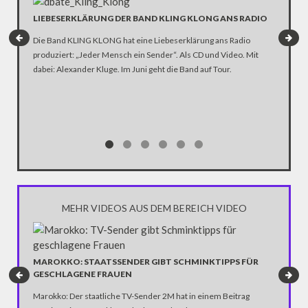
LIEBESERKLÄRUNG DER BAND KLING KLONG ANS RADIO
"WIR B
ANHÄN
Die Band KLING KLONG hat eine Liebeserklärung ans Radio
In der D
produziert: „Jeder Mensch ein Sender“. Als CD und Video. Mit
Katastro
dabei: Alexander Kluge. Im Juni geht die Band auf Tour.
über die
Notwendi
gewinne
MEHR VIDEOS AUS DEM BEREICH VIDEO
DFB-LI
GEGEN 
MAROKKO: STAATSSENDER GIBT SCHMINKTIPPS FÜR
GESCHLAGENE FRAUEN
Jetzt im
und Oliv
Marokko: Der staatliche TV-Sender 2M hat in einem Beitrag