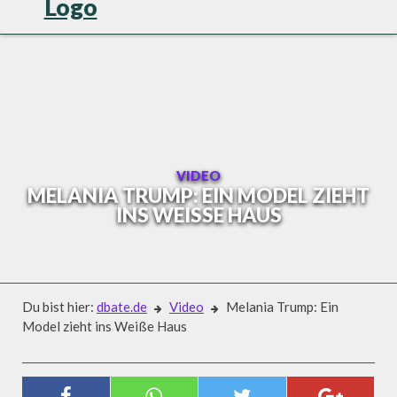
Skip
to
content
VIDEO
MELANIA TRUMP: EIN MODEL ZIEHT
INS WEISSE HAUS
Du bist hier:
dbate.de
Video
Melania Trump: Ein
Model zieht ins Weiße Haus
Video
MELANIA TRUMP: EIN MODEL