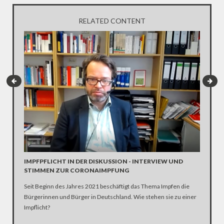
RELATED CONTENT
INTERV
Die SPD 
Scholz. 
IMPFPFLICHT IN DER DISKUSSION - INTERVIEW UND
STIMMEN ZUR CORONAIMPFUNG
Seit Beginn des Jahres 2021 beschäftigt das Thema Impfen die
Bürgerinnen und Bürger in Deutschland. Wie stehen sie zu einer
Impflicht?