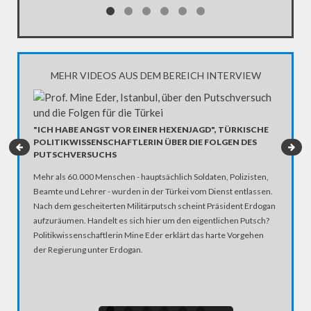
MEHR VIDEOS AUS DEM BEREICH INTERVIEW
STEFAN
MUSIKG
"ICH HABE ANGST VOR EINER HEXENJAGD", TÜRKISCHE
POLITIKWISSENSCHAFTLERIN ÜBER DIE FOLGEN DES
Stefanie
PUTSCHVERSUCHS
und hat 
Mehr als 60.000 Menschen - hauptsächlich Soldaten, Polizisten,
Bühne ge
Beamte und Lehrer - wurden in der Türkei vom Dienst entlassen.
trotzdem
Nach dem gescheiterten Militärputsch scheint Präsident Erdogan
nicht meh
aufzuräumen. Handelt es sich hier um den eigentlichen Putsch?
B...
Politikwissenschaftlerin Mine Eder erklärt das harte Vorgehen
der Regierung unter Erdogan.