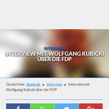
Skip
to
content
INTERVIEW
INTERVIEW MIT WOLFGANG KUBICKI
ÜBER DIE FDP
Du bist hier:
dbate.de
Interview
Interview mit
Wolfgang Kubicki über die FDP
Interview
INTERVIEW MIT WOLFGANG