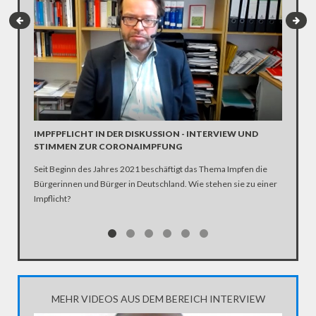
INTERV
Die SPD 
Scholz. 
IMPFPFLICHT IN DER DISKUSSION - INTERVIEW UND
STIMMEN ZUR CORONAIMPFUNG
Seit Beginn des Jahres 2021 beschäftigt das Thema Impfen die
Bürgerinnen und Bürger in Deutschland. Wie stehen sie zu einer
Impflicht?
MEHR VIDEOS AUS DEM BEREICH INTERVIEW