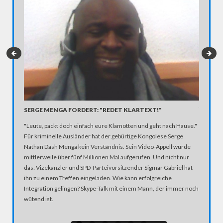
JANECE
SERGE MENGA FORDERT: "REDET KLARTEXT!"
Ein CDU-
"Leute, packt doch einfach eure Klamotten und geht nach Hause."
Intervie
Für kriminelle Ausländer hat der gebürtige Kongolese Serge
die Reak
Nathan Dash Menga kein Verständnis. Sein Video-Appell wurde
mittlerweile über fünf Millionen Mal aufgerufen. Und nicht nur
das: Vizekanzler und SPD-Parteivorsitzender Sigmar Gabriel hat
ihn zu einem Treffen eingeladen. Wie kann erfolgreiche
Integration gelingen? Skype-Talk mit einem Mann, der immer noch
wütend ist.