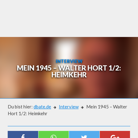
Skip
to
content
INTERVIEW
MEIN 1945 – WALTER HORT 1/2:
HEIMKEHR
Du bist hier:
dbate.de
Interview
Mein 1945 – Walter
Hort 1/2: Heimkehr
Interview
MEIN 1945 – WALTER HORT 1/2: