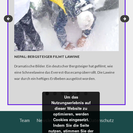
NEPAL: BERGSTEIGER FILMT LAWINE
US-POL
SCHWAR
Dramatische Bilder. Ein deutscher Bergsteiger hat gefilmt, wie
Nakia Jon
eine Schneelawine das Everest-Basecamp überrollt. Die Lawine
geklickte
war durch ein heftiges Erdbeben ausgelöst worden.
schimpft 
who don´t
Um das
Nutzungserlebnis auf
dieser Website zu
optimieren, werden
Cookies eingesetzt.
Team
Newsletter
Kontakt
Datenschutz
Indem Sie die Seite
Impressum
nutzen, stimmen Sie der