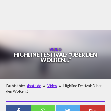
Skip
to
content
VIDEO
HIGHLINE FESTIVAL: "ÜBER DEN
WOLKEN..."
Du bist hier:
dbate.de
Video
Highline Festival: "Über
den Wolken..."
Video
HIGHLINE FESTIVAL: "ÜBER DEN