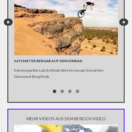
BOLIVI
5671 METER BERGAB AUF DEM EINRAD
erkehrsr
Extremsportler Lutz Eichholz fährt im Iran per Einrad den
Die Stre
Damavand-Berg hinab.
Leben. A
Verunglü
Jahren d
oder de
MEHR VIDEOS AUS DEM BEREICH VIDEO