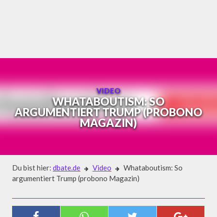
Skip
to
content
VIDEO
WHATABOUTISM: SO
ARGUMENTIERT TRUMP (PROBONO
MAGAZIN)
Du bist hier:
dbate.de
Video
Whataboutism: So
argumentiert Trump (probono Magazin)
Video
WHATABOUTISM: SO