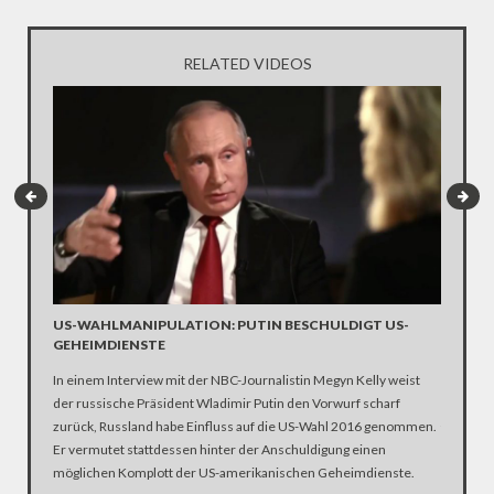
RELATED VIDEOS
US-WAHLMANIPULATION: PUTIN BESCHULDIGT US-
DAS SI
GEHEIMDIENSTE
Eine Mau
In einem Interview mit der NBC-Journalistin Megyn Kelly weist
Great Aga
der russische Präsident Wladimir Putin den Vorwurf scharf
– und auc
zurück, Russland habe Einfluss auf die US-Wahl 2016 genommen.
YouTube-
Er vermutet stattdessen hinter der Anschuldigung einen
möglichen Komplott der US-amerikanischen Geheimdienste.