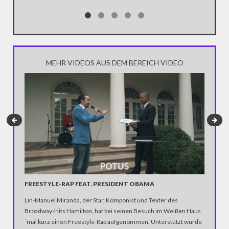
MEHR VIDEOS AUS DEM BEREICH VIDEO
ALEX S
FREESTYLE-RAP FEAT. PRESIDENT OBAMA
Auf den 
Lin-Manuel Miranda, der Star, Komponist und Texter des
Nominier
Broadway-Hits Hamilton, hat bei seinen Besuch im Weißen Haus
Song Con
´mal kurz einen Freestyle-Rap aufgenommen. Unterstützt wurde
entschei