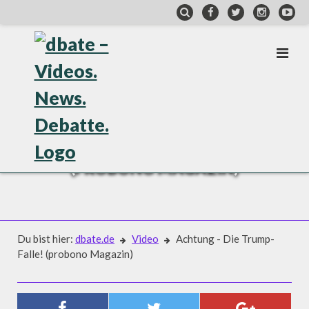
Skip
to
content
VIDEO
ACHTUNG - DIE TRUMP-FALLE!
(PROBONO MAGAZIN)
Du bist hier:
dbate.de
Video
Achtung - Die Trump-
Falle! (probono Magazin)
Video
ACHTUNG - DIE TRUMP-FALLE!