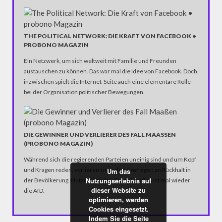
THE POLITICAL NETWORK: DIE KRAFT VON FACEBOOK •
PROBONO MAGAZIN
Ein Netzwerk, um sich weltweit mit Familie und Freunden
austauschen zu können. Das war mal die Idee von Facebook. Doch
inzwischen spielt die Internet-Seite auch eine elementare Rolle
bei der Organisation politischer Bewegungen.
DIE GEWINNER UND VERLIERER DES FALL MAASSEN (
PROBONO MAGAZIN)
Während sich die regierenden Parteien uneinig sind und um Kopf
und Kragen reden, verlieren sie in den Umfragen an Rückhalt in
Um das
Nutzungserlebnis auf
der Bevölkerung. Nutznießer der Causa Maaßen ist mal wieder
dieser Website zu
die AfD.
optimieren, werden
Cookies eingesetzt.
Indem Sie die Seite