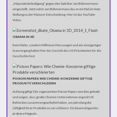
„Majestätsbeleidigung“ gegen den Satiriker Jan Böhmermann
eingestellt. Jetzt nahm Jan Böhmermann das erste Mal im Netz
Stellung zu der Mainzer Entscheidung. Hier ist das YouTube-
Video.
OBAMA IN 3D
Kein Maler, sondern Millionen Messungen und ein einzigartiger
Scanvorgang halten hier das Gesicht des US-Präsidenten für die
Geschichte fest.
POISON PAPERS: WIE CHEMIE-KONZERNE GIFTIGE
PRODUKTE VERSCHLEIERN
Achtung giftig! Die sogenannten Poison Papers wurden geleakt
und zeigen, dass große Chemie-Unternehmen eng mit US-
Behörden zusammengearbeitet haben, um jahrelang die
Giftigkeit ihrer Produkte zu verschleiern. Ein beunruhigendes
probono Magazin.