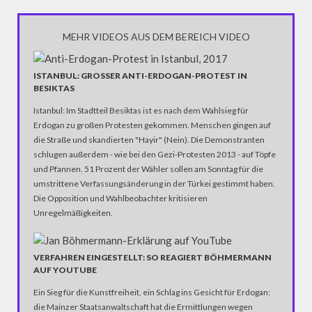
MEHR VIDEOS AUS DEM BEREICH VIDEO
ISTANBUL: GROSSER ANTI-ERDOGAN-PROTEST IN B
ESIKTAS
Istanbul: Im Stadtteil Besiktas ist es nach dem Wahlsieg für
Erdogan zu großen Protesten gekommen. Menschen gingen auf
die Straße und skandierten "Hayir" (Nein). Die Demonstranten
schlugen außerdem - wie bei den Gezi-Protesten 2013 - auf Töpfe
und Pfannen. 51 Prozent der Wähler sollen am Sonntag für die
umstrittene Verfassungsänderung in der Türkei gestimmt haben.
Die Opposition und Wahlbeobachter kritisieren
Unregelmäßigkeiten.
VERFAHREN EINGESTELLT: SO REAGIERT BÖHMERMANN
AUF YOUTUBE
Ein Sieg für die Kunstfreiheit, ein Schlag ins Gesicht für Erdogan:
die Mainzer Staatsanwaltschaft hat die Ermittlungen wegen