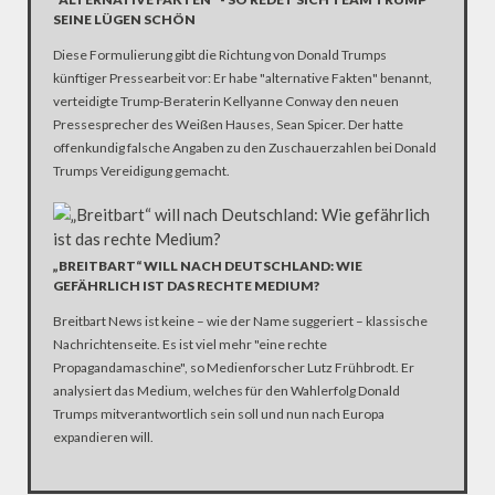
SEINE LÜGEN SCHÖN
Diese Formulierung gibt die Richtung von Donald Trumps
künftiger Pressearbeit vor: Er habe "alternative Fakten" benannt,
verteidigte Trump-Beraterin Kellyanne Conway den neuen
Pressesprecher des Weißen Hauses, Sean Spicer. Der hatte
offenkundig falsche Angaben zu den Zuschauerzahlen bei Donald
Trumps Vereidigung gemacht.
„BREITBART“ WILL NACH DEUTSCHLAND: WIE
GEFÄHRLICH IST DAS RECHTE MEDIUM?
Breitbart News ist keine – wie der Name suggeriert – klassische
Nachrichtenseite. Es ist viel mehr "eine rechte
Propagandamaschine", so Medienforscher Lutz Frühbrodt. Er
analysiert das Medium, welches für den Wahlerfolg Donald
Trumps mitverantwortlich sein soll und nun nach Europa
expandieren will.