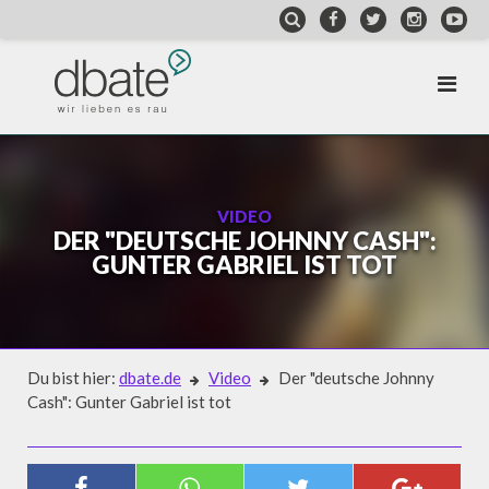
Skip
to
content
VIDEO
DER "DEUTSCHE JOHNNY CASH":
GUNTER GABRIEL IST TOT
Du bist hier:
dbate.de
Video
Der "deutsche Johnny
Cash": Gunter Gabriel ist tot
Video
DER "DEUTSCHE JOHNNY CASH":