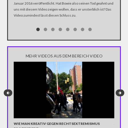
Januar 2016 veröffentlicht. Hat Bowie also seinen Tod geahnt und
Fighters.
uns mit diesem Video zeigen wollen, dass er unsterblich ist? Das
Video zumindest lässt diesen Schluss zu.
MEHR VIDEOS AUS DEM BEREICH VIDEO
WIE MAN KREATIV GEGEN RECHTSEXTREMISMUS
JOKO U