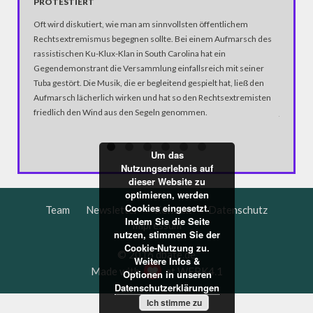
PROTESTIERT
FLÜCH
Oft wird diskutiert, wie man am sinnvollsten öffentlichem
„Intellig
Rechtsextremismus begegnen sollte. Bei einem Aufmarsch des
Nazi, ab
rassistischen Ku-Klux-Klan in South Carolina hat ein
Joko und
Gegendemonstrant die Versammlung einfallsreich mit seiner
Netzwerk
Tuba gestört. Die Musik, die er begleitend gespielt hat, ließ den
Flüchtlin
Aufmarsch lächerlich wirken und hat so den Rechtsextremisten
Mehrheit
friedlich den Wind aus den Segeln genommen.
jene „Ho
Meinungs
dürfen...
Um das
Nutzungserlebnis auf
dieser Website zu
optimieren, werden
Cookies eingesetzt.
Team
Newsletter
Kontakt
Datenschutz
Indem Sie die Seite
Impressum
nutzen, stimmen Sie der
Cookie-Nutzung zu.
© 2016 dbate.de
Weitere Infos &
Made with
at
WERK4.1
Optionen in unseren
Datenschutzerklärungen
Ich stimme zu