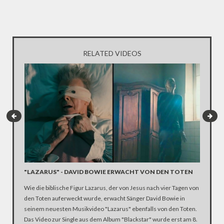
RELATED VIDEOS
"LAZARUS" - DAVID BOWIE ERWACHT VON DEN TOTEN
'LEARN
Wie die biblische Figur Lazarus, der von Jesus nach vier Tagen von
Nach ein
den Toten auferweckt wurde, erwacht Sänger David Bowie in
Schlagze
seinem neuesten Musikvideo "Lazarus" ebenfalls von den Toten.
Sänger v
Das Video zur Single aus dem Album "Blackstar" wurde erst am 8.
Cesena u