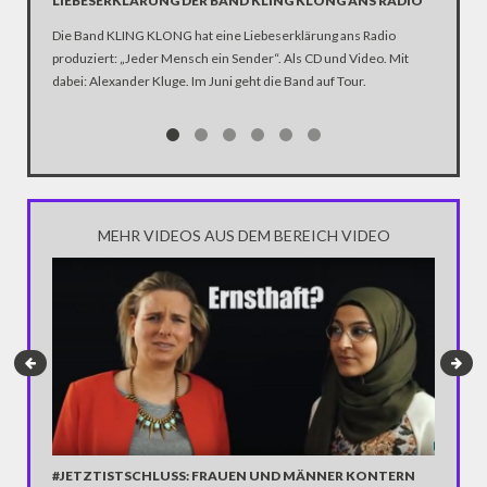
LIEBESERKLÄRUNG DER BAND KLING KLONG ANS RADIO
"WIR B
ANHÄN
Die Band KLING KLONG hat eine Liebeserklärung ans Radio
produziert: „Jeder Mensch ein Sender“. Als CD und Video. Mit
In der D
dabei: Alexander Kluge. Im Juni geht die Band auf Tour.
Katastro
über die
Notwendi
gewinne
MEHR VIDEOS AUS DEM BEREICH VIDEO
#JETZTISTSCHLUSS: FRAUEN UND MÄNNER KONTERN