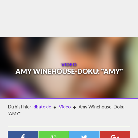
Skip
to
content
VIDEO
AMY WINEHOUSE-DOKU: "AMY"
Du bist hier:
dbate.de
Video
Amy Winehouse-Doku:
"AMY"
Video
AMY WINEHOUSE-DOKU: "AMY"