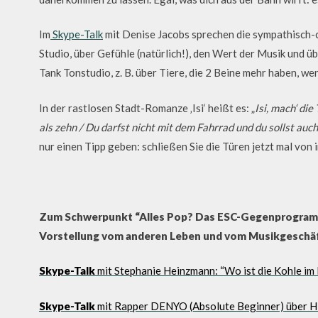
Im
Skype-Talk
mit Denise Jacobs sprechen die sympathisch-c
Studio, über Gefühle (natürlich!), den Wert der Musik und 
Tank Tonstudio, z. B. über Tiere, die 2 Beine mehr haben, we
In der rastlosen Stadt-Romanze ‚Isi‘ heißt es: „
Isi, mach‘ di
als zehn / Du darfst nicht mit dem Fahrrad und du sollst auch
nur einen Tipp geben: schließen Sie die Türen jetzt mal von
Zum Schwerpunkt “Alles Pop? Das ESC-Gegenprogramm” s
Vorstellung vom anderen Leben und vom Musikgeschäf
Skype-Talk
mit Stephanie Heinzmann: “Wo ist die Kohle im
Skype-Talk
mit Rapper DENYO (Absolute Beginner) über Hi