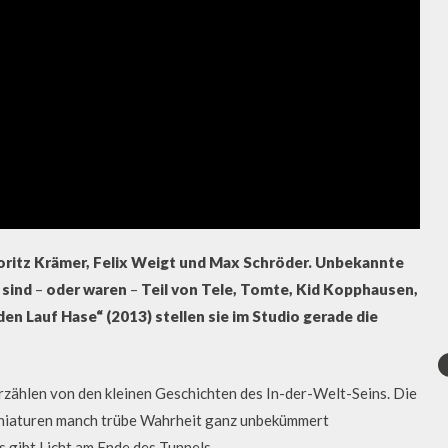
oritz Krämer, Felix Weigt und Max Schröder. Unbekannte
 sind
–
oder waren
–
Teil von Tele, Tomte, Kid Kopphausen,
den Lauf Hase“ (2013) stellen sie im Studio gerade die
erzählen von den kleinen Geschichten des In-der-Welt-Seins. Die
-Miniaturen manch trübe Wahrheit ganz unbekümmert
s gibt Licht am Ende des Tunnels.