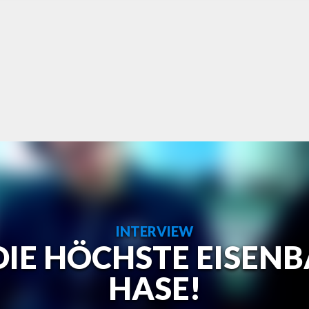
INTERVIEW
IE HÖCHSTE EISENB
HASE!