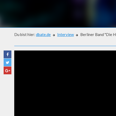
Du bist hier:
dbate.de
Interview
Berliner Band "Die H
Interview
BERLINER BAND "DIE HÖCHS
HASE!