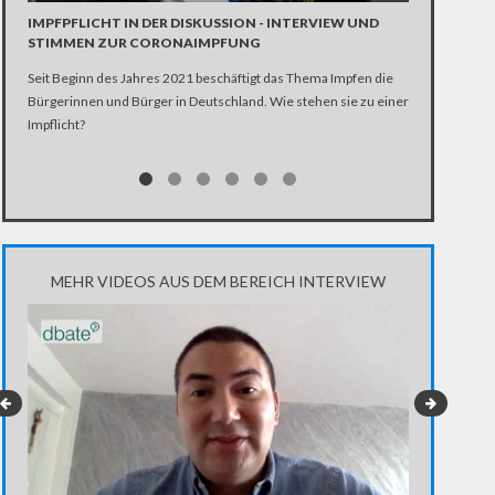
Die SPD entsch
IMPFPFLICHT IN DER DISKUSSION - INTERVIEW UND
Scholz. Dennoc
STIMMEN ZUR CORONAIMPFUNG
Seit Beginn des Jahres 2021 beschäftigt das Thema Impfen die
Bürgerinnen und Bürger in Deutschland. Wie stehen sie zu einer
Impflicht?
MEHR VIDEOS AUS DEM BEREICH INTERVIEW