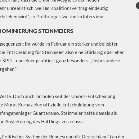
ehr unrealistisch, weil im Koalitionsvertrag eindeutig
hrieben wird“, so Politologe Uwe Jun im Interview.
 NOMINIERUNG STEINMEIERS
sequenzen: Ihr würde im Februar ein starker und beliebter
die Entscheidung für Steinmeier also eine Stärkung oder eher
er SPD – und einer profitiert ganz besonders: „Insbesondere
rgehen.“
 Weste. Doch auch ihn holen seit der Unions-Entscheidung
ke Murat Kurnaz eine offizielle Entschuldigung vom
fangenenlager Guantanamo. Steinmeier hatte damals als
e Auslieferung des Häftlings veranlasst.
 „Politisches System der Bundesrepublik Deutschland“) an der