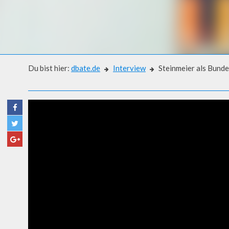
Du bist hier:
dbate.de
Interview
Steinmeier als Bunde
Interview
STEINMEIER ALS BUNDESPR
FÜR UNION UND SPD?