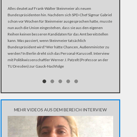
Alles deutet auf Frank-Walter Steinmeier als neuen
"Sie machen all
Bundespräsidenten hin. Nachdem sich SPD-Chef Sigmar Gabriel
LINKE) über di
schon vor Wochen für Steinmeier ausgesprochen hatte, musste
die Menschen 
nun auch die Union eingestehen, dass sie aus den eigenen
Gesichter der 
Reihen keinen besseren Kandidaten für das Amt bereitstellen
die SPD? Gysi i
kann. Was passiert, wenn Steinmeier tatsächlich
soziale Frage 
Bundespräsident wird? Wer hätte Chancen, Außenminister zu
davon betreibt,
werden? In Berlin dreht sich das Personal-Karussell. Interview
mit Politikwissenschaftler Werner J. Patzelt (Professor an der
TU Dresden) zur Gauck-Nachfolge
MEHR VIDEOS AUS DEM BEREICH INTERVIEW