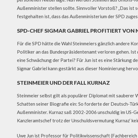
Außenminister stellen sollte. Sinnvoller Vorstoß? „Das ist s
festgehalten ist, dass das Außenministerium der SPD zugesc
SPD-CHEF SIGMAR GABRIEL PROFITIERT VON
Für die SPD hätte die Wahl Steinmeiers gänzlich andere Kon
Politiker an das Bundespräsidentenamt verloren gehen. Ist 
eine Schwächung der Partei? Für Jun ist es eine Stärkung d
Sigmar Gabriel kann gestärkt aus dieser Nominierung hervo
STEINMEIER UND DER FALL KURNAZ
Steinmeier selbst gilt als populärer Diplomat mit sauberer
Schatten seiner Biografie ein: So forderte der Deutsch-Tür
Außenminister. Kurnaz saß 2002-2006 unschuldig im US-Ge
Kanzleramtschef trotz der Unschuldsvermutung Kurnaz‘ kein
Uwe Jun ist Professor für Politikwissenschaft (Fachbereich