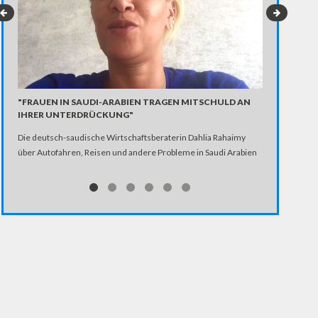
"FRAUEN IN SAUDI-ARABIEN TRAGEN MITSCHULD AN
HOMOSEXUEL
IHRER UNTERDRÜCKUNG"
Homosexuelle 
Die deutsch-saudische Wirtschaftsberaterin Dahlia Rahaimy
Bundesregieru
über Autofahren, Reisen und andere Probleme in Saudi Arabien