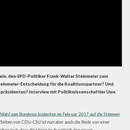
 ein, den SPD-Politiker Frank-Walter Steinmeier zum
einmeier-Entscheidung für die Koalitionspartner? Und
spräsidenten? Interview mit Politikwissenschaftler Uwe
r Wahl zum Bundespräsidenten im Februar 2017 auf die Stimmen
 Seiten von CDU-CSU ist nun aber auch die Rede von einer
hen laut, dass die Union im Ausgleich den neuen