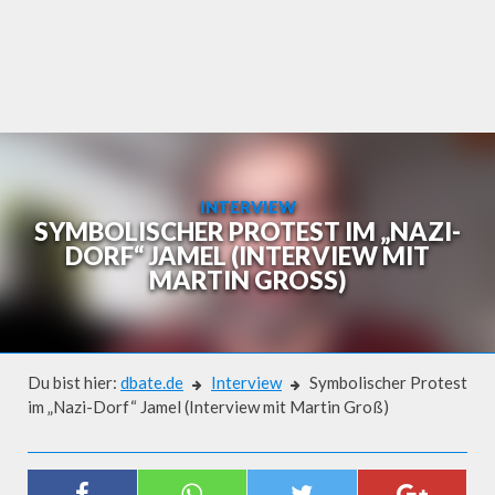
Skip
to
content
INTERVIEW
SYMBOLISCHER PROTEST IM „NAZI-
DORF“ JAMEL (INTERVIEW MIT
MARTIN GROSS)
Du bist hier:
dbate.de
Interview
Symbolischer Protest
im „Nazi-Dorf“ Jamel (Interview mit Martin Groß)
Interview
SYMBOLISCHER PROTEST IM