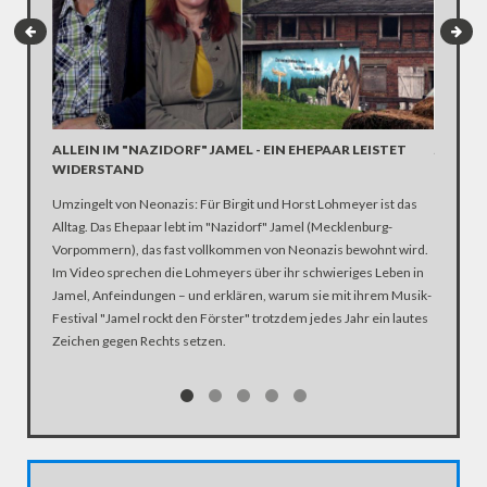
ALLEIN IM "NAZIDORF" JAMEL - EIN EHEPAAR LEISTET
JAMEL 
WIDERSTAND
RECHT
Umzingelt von Neonazis: Für Birgit und Horst Lohmeyer ist das
Bosse, H
Alltag. Das Ehepaar lebt im "Nazidorf" Jamel (Mecklenburg-
Spätsomm
Vorpommern), das fast vollkommen von Neonazis bewohnt wird.
Musiker 
Im Video sprechen die Lohmeyers über ihr schwieriges Leben in
Gedanken
Jamel, Anfeindungen – und erklären, warum sie mit ihrem Musik-
Festival "Jamel rockt den Förster" trotzdem jedes Jahr ein lautes
Zeichen gegen Rechts setzen.