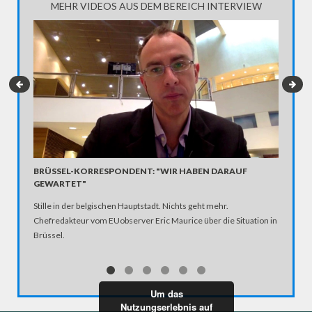
MEHR VIDEOS AUS DEM BEREICH INTERVIEW
BRÜSSEL-KORRESPONDENT: "WIR HABEN DARAUF
"IN WA
GEWARTET"
ATEŞ Z
Stille in der belgischen Hauptstadt. Nichts geht mehr.
Belgien 
Chefredakteur vom EUobserver Eric Maurice über die Situation in
Deutschla
Brüssel.
Ginge es
Frauenre
das Trag
Problem 
Um das
vereinba
Nutzungserlebnis auf
Islamism