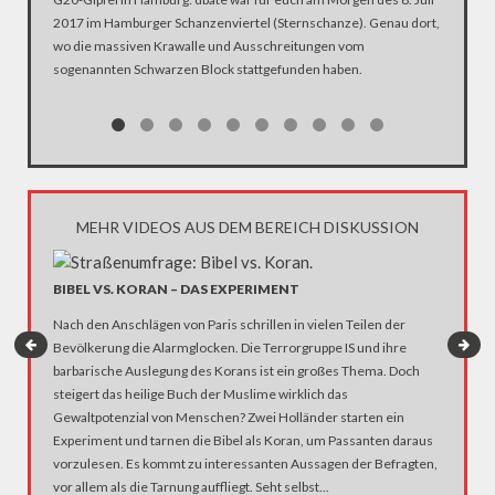
2017 im Hamburger Schanzenviertel (Sternschanze). Genau dort,
die erklä
wo die massiven Krawalle und Ausschreitungen vom
Organisa
sogenannten Schwarzen Block stattgefunden haben.
"Interve
Arbeit, 
MEHR VIDEOS AUS DEM BEREICH DISKUSSION
BIBEL VS. KORAN – DAS EXPERIMENT
HABT I
Nach den Anschlägen von Paris schrillen in vielen Teilen der
GEHEN?
Bevölkerung die Alarmglocken. Die Terrorgruppe IS und ihre
Nach dem
barbarische Auslegung des Korans ist ein großes Thema. Doch
Breitsche
steigert das heilige Buch der Muslime wirklich das
öffentli
Gewaltpotenzial von Menschen? Zwei Holländer starten ein
einem d
Experiment und tarnen die Bibel als Koran, um Passanten daraus
gefragt,
vorzulesen. Es kommt zu interessanten Aussagen der Befragten,
Weihnac
vor allem als die Tarnung auffliegt. Seht selbst...