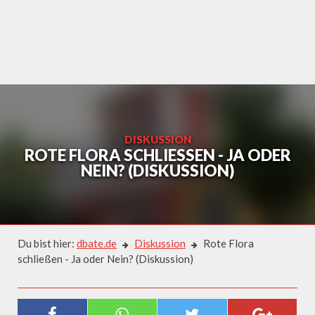
Skip
to
content
DISKUSSION
ROTE FLORA SCHLIESSEN - JA ODER N
EIN? (DISKUSSION)
Du bist hier:
dbate.de
Diskussion
Rote Flora
schließen - Ja oder Nein? (Diskussion)
Diskussion
ROTE FLORA SCHLIESSEN - JA O